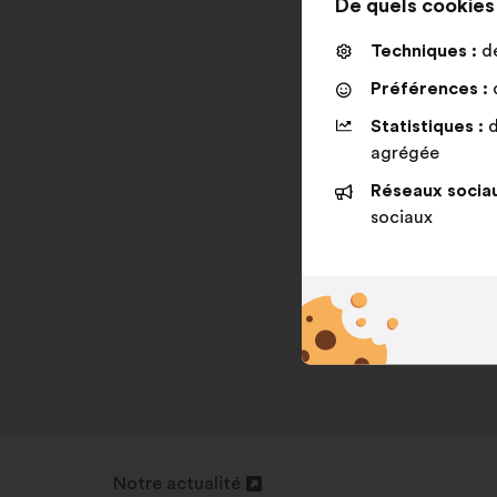
De quels cookies s
Techniques :
de
Préférences :
d
Statistiques :
d
agrégée
Réseaux sociau
sociaux
Notre actualité
Ouverture