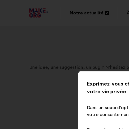
ALLER
Notre actualité
Ouverture
À
dans
L'ACCUEIL
un
DU
nouvel
SITE
onglet
MAKE.ORG
Une idée, une suggestion, un bug ? N’hésitez p
Exprimez-vous c
votre vie privée
Dans un souci d’opt
votre consentement 