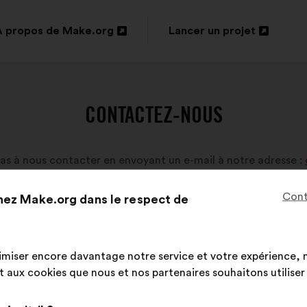
À propos de Make.org
Lancer un projet
Ouverture
Ouverture
dans
dans
un
un
CONTACTEZ-NOUS
nouvel
nouvel
onglet
onglet
as à nous contacter en envoyant un e-mail à notre adresse :
Cont
hez Make.org dans le respect de
imiser encore davantage notre service et votre expérience, n
aux cookies que nous et nos partenaires souhaitons utiliser l