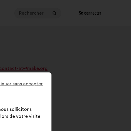
Rechercher
Pour
Se connecter
Rechercher
effectuer
une
recherche,
votre
requête
doit
être
contact-at@make.org
comprise
entre
3
inuer sans accepter
et
140
caratères.
ous sollicitons
Saisissez
ors de votre visite.
la
dans