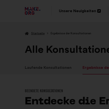
ZUR
Unsere Neuigkeiten
In
MAKE.ORG
einem
STARTSEITE
Startseite
Ergebnisse der Konsultationen
neuen
GEHEN
Reiter
Alle Konsultatio
öffnen
Laufende Konsultationen
Ergebnisse de
BEENDETE KONSULTATIONEN
Entdecke die E