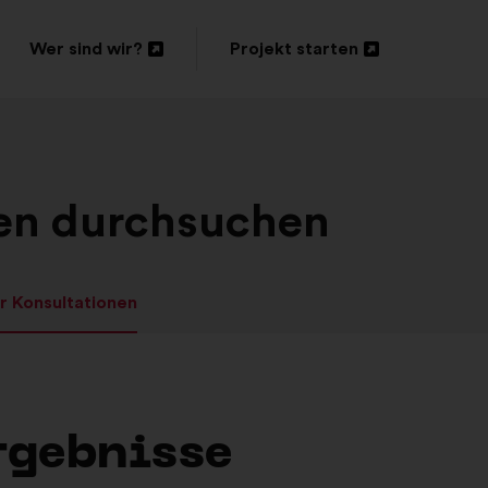
Wer sind wir?
Projekt starten
In
In
einem
einem
neuen
neuen
Reiter
Reiter
nen durchsuchen
öffnen
öffnen
r Konsultationen
rgebnisse