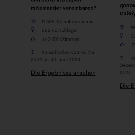
допом
miteinander vereinbaren?
майб
11.356
Teilnehmer:innen
1
665
Vorschläge
6
176.136
Stimmen
2
Konsultation vom 6. Mai
K
2024 bis 30. Juni 2024
Dezemb
Die Ergebnisse ansehen
2023
Die E