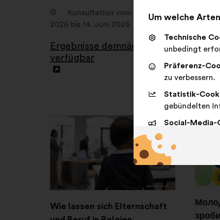
1
Konsultation vom 12. April
Um welche Arten 
2026 bis 14. Juni 2026
K
Technische Co
Septem
Ergebnisse demnächst
unbedingt erfor
2025
verfügbar
Präferenz-Coo
Erge
zu verbessern.
verfü
Statistik-Cook
gebündelten In
Social-Media-
sozialen Netzw
Молод
Wie lassen sich Elternschaft
зроби
und Beruf in Belgien