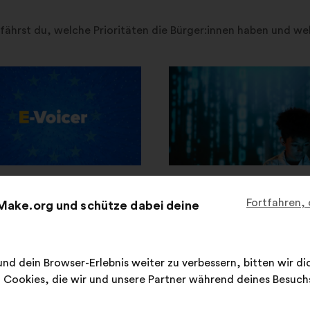
fährst du, welche Prioritäten die Bürger:innen haben und 
ould we all together
Wie kann die Stellung v
Fortfahren,
Make.org und schütze dabei deine
gthen our security and
Frauen in IT-Berufen wi
ence to face urgent
Cybersecurity gestärkt
l threats?
werden?
nd dein Browser-Erlebnis weiter zu verbessern, bitten wir d
76
Teilnehmer:innen
8.741
Teilnehmer:innen
Cookies, die wir und unsere Partner während deines Besuc
9
Vorschläge
592
Vorschläge