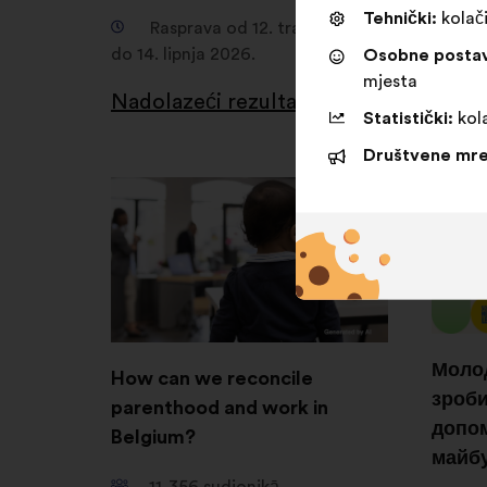
1
Tehnički:
kolači
Rasprava od 12. travnja 2026.
Osobne posta
do 14. lipnja 2026.
Ra
mjesta
15. lis
Nadolazeći rezultati
Statistički:
kola
Nadol
Društvene mre
Молод
How can we reconcile
зроби
parenthood and work in
допом
Belgium?
майб