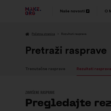
IDI
Naše novosti
O 
Otvori
Otv
NA
u
u
POČETNU
Početna stranica
Rezultati rasprava
novoj
nov
STRANICU
kartici
kar
Pretraži rasprave
PLATFORME
MAKE.ORG
Trenutačne rasprave
Rezultati rasprav
ZAVRŠENE RASPRAVE
Pregledajte re