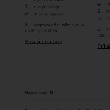
11,356
sudionikā
1
665
prijedlogā
6
176,136
glasova
2
Rasprava od 6. svibnja 2024.
Ra
do 30. lipnja 2024.
2022. d
Prikaži rezultate
Prika
Naše novosti
Otvori
u
novoj