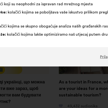
,418
glasova
ći koji su neophodni za ispravan rad mrežnog mjesta
Rasprava od 15. listop
vke:
kolačići kojima se poboljšava vaše iskustvo prilikom pr
2024. do 22. prosinca 2024
sprava od 3. rujna 2025. do
topada 2025.
Prikaži rezultate
čići kojima se skupno obogaćuje analiza naših građanskih ra
azeći rezultati
že:
kolačići kojima lakše optimiziramo naš utjecaj putem dr
Otvori
u
novoj
Pril
kartici
і українці, що можна
As a tourist in France, w
ти вже зараз, щоб
are your ideas for a mor
огти вам будувати
sustainable tourism?
утнє?
49,432
sudionika