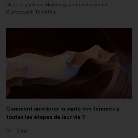
akcje organizuje Make.org w ramach swoich
Kluczowych Tematów.
Otwieranie
w
nowej
zakładce
Comment améliorer la santé des femmes à
toutes les étapes de leur vie ?
5 417