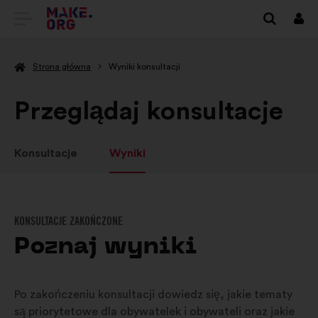
IDŹ
Zalo
się
DO
Strona główna
Wyniki konsultacji
STRONY
GŁÓWNEJ
Przeglądaj konsultacje
MAKE.ORG
Konsultacje
Wyniki
KONSULTACJE ZAKOŃCZONE
Poznaj wyniki
Po zakończeniu konsultacji dowiedz się, jakie tematy
są priorytetowe dla obywatelek i obywateli oraz jakie