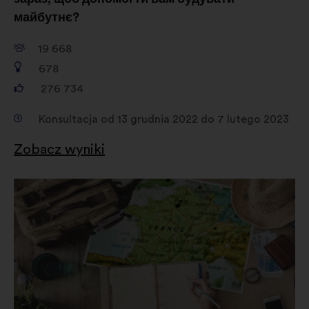
майбутнє?
19 668
678
276 734
Konsultacja od 13 grudnia 2022 do 7 lutego 2023
Zobacz wyniki
Otwieranie
w
nowej
zakładce