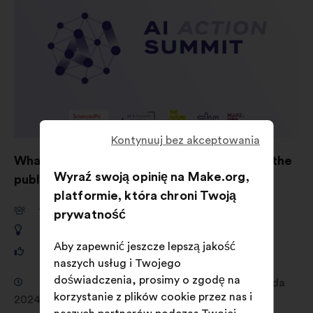
Kontynuuj bez akceptowania
What are your ideas for shaping AI to serve the
Wyraź swoją opinię na Make.org,
public good?
platformie, która chroni Twoją
11,661
prywatność
649
Aby zapewnić jeszcze lepszą jakość
121,325
naszych usług i Twojego
doświadczenia, prosimy o zgodę na
Konsultacja od 18 września 2024 do 4 listopada
korzystanie z plików cookie przez nas i
2024