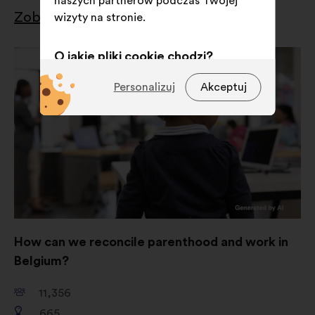
naszych partnerów podczas Twojej
Zobacz wyniki
wizyty na stronie.
O jakie pliki cookie chodzi?
Techniczne:
pliki cookie niezbędne
Personalizuj
Akceptuj
do funkcjonowania strony
Preferencyjne:
pliki cookie
służące poprawieniu
doświadczenia użytkownika
podczas przeglądania strony
Statystyczne:
pliki cookie
pozwalające wzbogacić analizę
naszych konsultacji obywatelskich
How can we reconcile parenthood and work in
w sposób zagregowany
Belgium?
Sieci społecznościowe :
pliki
cookie służące zwiększeniu
11,356
naszego oddziaływania dzięki
665