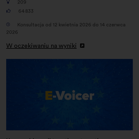
209
64 833
Konsultacja od 12 kwietnia 2026 do 14 czerwca
2026
W oczekiwaniu na wyniki
Otwieranie
w
nowej
zakładce