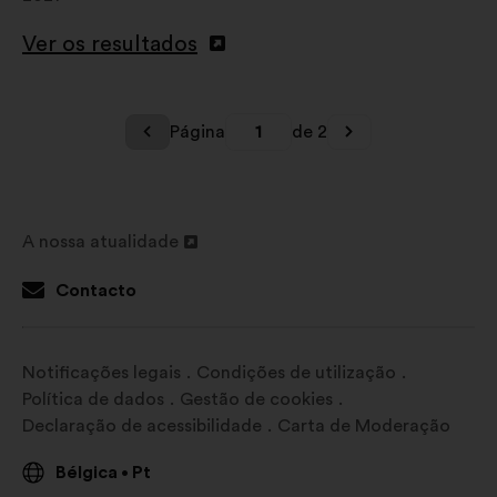
Ver os resultados
Página
1
de 2
A nossa atualidade
Abertura
num
Contacto
novo
separador
Notificações legais
Condições de utilização
Política de dados
Gestão de cookies
Declaração de acessibilidade
Carta de Moderação
Bélgica
Pt
•