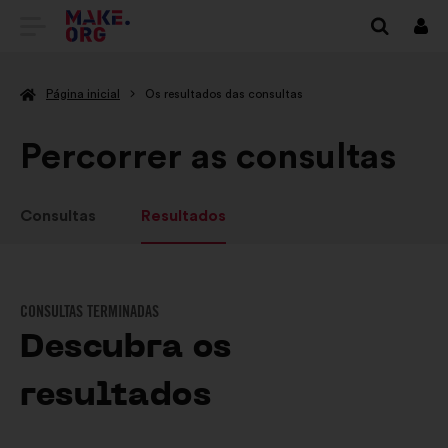
IR
Inici
sess
PARA
Página inicial
Os resultados das consultas
A
PÁGINA
Percorrer as consultas
INICIAL
DO
Consultas
Resultados
SÍTIO
INTERNET
CONSULTAS TERMINADAS
MAKE.ORG
Descubra os
resultados