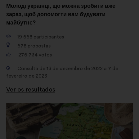
Молоді українці, що можна зробити вже
зараз, щоб допомогти вам будувати
майбутнє?
19 668
participantes
678
propostas
276 734
votos
Consulta de 13 de dezembro de 2022 a 7 de
fevereiro de 2023
Ver os resultados
Abertura
num
novo
separador