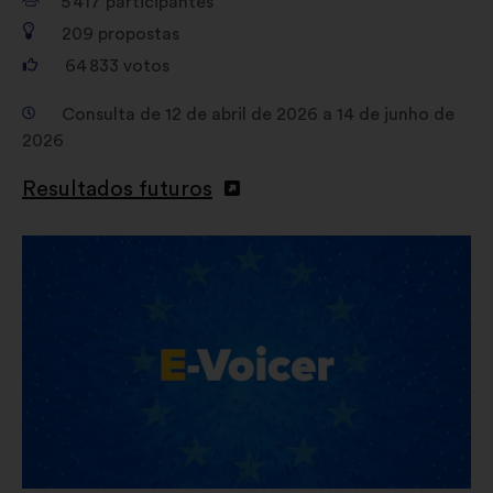
5 417
participantes
209
propostas
64 833
votos
Consulta de 12 de abril de 2026 a 14 de junho de
2026
Resultados futuros
Abertura
num
novo
separador