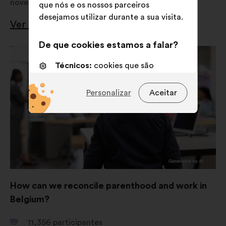
novembro de 2024
que nós e os nossos parceiros
desejamos utilizar durante a sua visita.
Ver os resultados
De que cookies estamos a falar?
Técnicos:
cookies que são
essenciais para o funcionamento
do sitio Internet
Personalizar
Aceitar
Preferências:
cookies para
melhorar a sua experiência quando
navega no sítio Internet
Estatísticos:
cookies para
enriquecer a análise das nossas
consultas aos cidadãos de uma
forma agregada
How can we reconcile parenthood and work in
Belgium?
Redes sociais:
cookies para nos
ajudar a maximizar o nosso
11,356
participantes