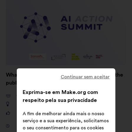
What are your ideas for shaping AI to serve the
Continuar sem aceitar
public good?
Exprima-se em Make.org com
11,661
participantes
respeito pela sua privacidade
649
propostas
121,325
votos
A fim de melhorar ainda mais o nosso
serviço e a sua experiência, solicitamos
Consulta de 18 de setembro de 2024 a 4 de
o seu consentimento para os cookies