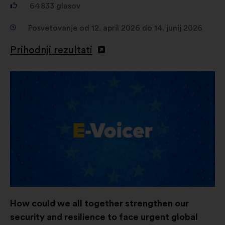
64 833
glasov
Posvetovanje od 12. april 2026 do 14. junij 2026
Prihodnji rezultati
Odpri
v
novem
zavihku
How could we all together strengthen our
security and resilience to face urgent global