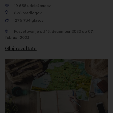
19 668
udeležencev
678
predlogov
276 734
glasov
Posvetovanje od 13. december 2022 do 07.
februar 2023
Glej rezultate
Odpri
v
novem
zavihku