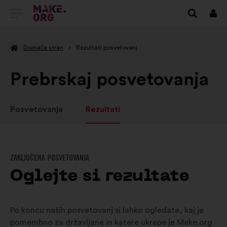
POJDI
Prij
NA
Domača stran
Rezultati posvetovanj
DOMAČO
STRAN
Prebrskaj posvetovanja
MAKE.ORG
Posvetovanja
Rezultati
ZAKLJUČENA POSVETOVANJA
Oglejte si rezultate
Po koncu naših posvetovanj si lahko ogledate, kaj je
pomembno za državljane in katere ukrepe je Make.org