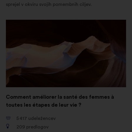
sprejel v okviru svojih pomembnih ciljev.
Odpri
v
novem
zavihku
Comment améliorer la santé des femmes à
toutes les étapes de leur vie ?
5 417
udeležencev
209
predlogov