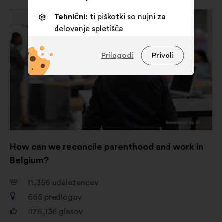
Tehnični:
ti piškotki so nujni za
delovanje spletišča
Funkcionalni:
to so piškotki za
Prilagodi
Privoli
izboljšanje vaše izkušnje na
spletišču
Statistični:
to so piškotki za
izboljšanje zbirne analize naših
državljanskih posvetovanj
Družbena omrežja:
to so piškotki,
ki nam pomagajo pri optimizaciji
How can we reconcile parenthood and work in
našega vpliva prek družbenih
Belgium?
omrežij
11,356
udeležencev
665
predlogov
176,136
glasov