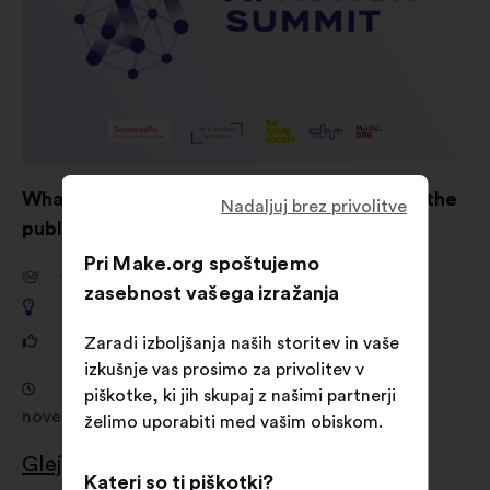
What are your ideas for shaping AI to serve the
Nadaljuj brez privolitve
public good?
Pri Make.org spoštujemo
11,661
udeležencev
zasebnost vašega izražanja
649
predlogov
121,325
glasov
Zaradi izboljšanja naših storitev in vaše
izkušnje vas prosimo za privolitev v
Posvetovanje od 18. september 2024 do 04.
piškotke, ki jih skupaj z našimi partnerji
november 2024
želimo uporabiti med vašim obiskom.
Glej rezultate
Kateri so ti piškotki?