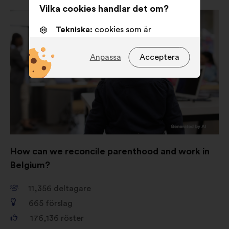
Vilka cookies handlar det om?
Tekniska:
cookies som är
nödvändiga för att webbsidan ska
fungera
Anpassa
Acceptera
Preferenscookies:
cookies som
förbättrar din upplevelse när du
använder webbplatsen
Statistik:
cookies som förbättrar
vår analys av medborgarsamråden
på ett sammanhållet sätt.
How can we reconcile parenthood and work in
Sociala medier:
cookies som
Belgium?
hjälper oss att förbättra vårt
genomslag tack vare sociala
11,356
deltagare
medier
665
förslag
176,136
röster