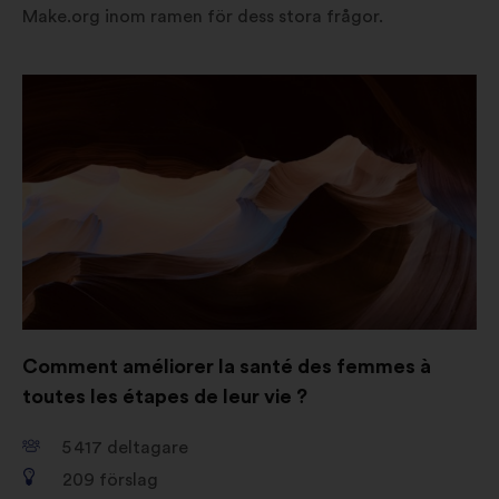
Make.org inom ramen för dess stora frågor.
Öppna
i
en
ny
flik
Comment améliorer la santé des femmes à
toutes les étapes de leur vie ?
5 417
deltagare
209
förslag