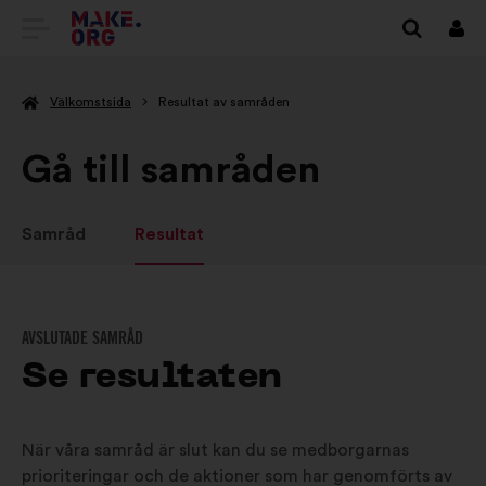
GÅ
Logg
in
TILL
Välkomstsida
Resultat av samråden
FÖRSTASIDAN
FÖR
Gå till samråden
MAKE.ORG
Samråd
Resultat
AVSLUTADE SAMRÅD
Se resultaten
När våra samråd är slut kan du se medborgarnas
prioriteringar och de aktioner som har genomförts av