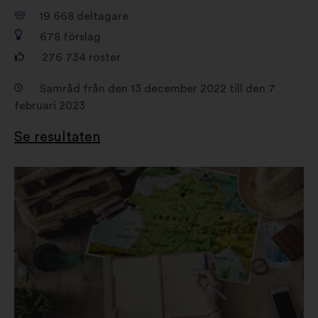
19 668
deltagare
678
förslag
276 734
röster
Samråd från den 13 december 2022 till den 7
februari 2023
Se resultaten
Öppna
i
en
ny
flik