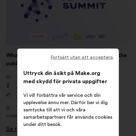
What are your ideas for shaping AI to serve the
Fortsätt utan att acceptera
public good?
Uttryck din åsikt på Make.org
11,661
deltagare
med skydd för privata uppgifter
649
förslag
121,325
röster
Vi vill förbättra vår service och din
upplevelse ännu mer. Därför ber vi dig
Samråd från den 18 september 2024 till den 4
samtycka till att vi och våra
november 2024
samarbetspartners får använda cookies
under ditt besök.
Se resultaten