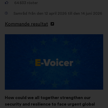
64 833
röster
Samråd från den 12 april 2026 till den 14 juni 2026
Kommande resultat
Öppna
i
en
ny
flik
How could we all together strengthen our
security and resilience to face urgent global