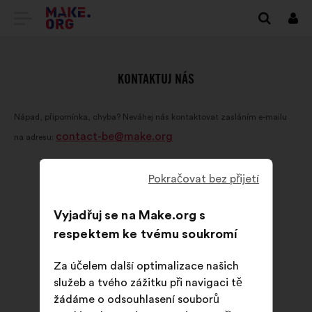
PŘEJÍT
Přihl
se
NA
DOMOVSKOU
KONTAKTUJ NÁS
STRÁNKU
Nápad, připomínka, chyba? Neváhej nás kontaktovat zasláním e-mailu
MAKE.ORG
contact-be@make.org
na adresu:
Pokračovat bez přijetí
Vyjadřuj se na Make.org s
respektem ke tvému soukromí
Za účelem další optimalizace našich
služeb a tvého zážitku při navigaci tě
žádáme o odsouhlasení souborů