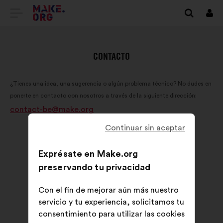
IR
Cone
A
LA
CONTACTO
PÁGINA
¿Tienes una idea, una sugerencia o algún problema técnico? No dudes en
DE
ponerte en contacto con nosotros a través de la siguiente dirección:
INICIO
contact-be@make.org
DE
Continuar sin aceptar
MAKE.ORG
Exprésate en Make.org
preservando tu privacidad
Con el fin de mejorar aún más nuestro
servicio y tu experiencia, solicitamos tu
consentimiento para utilizar las cookies