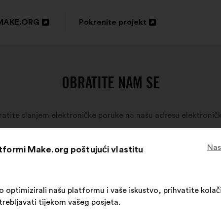
MAKE.ORG
Pokrenite projekt
ori
Otvori
u
oj
novoj
OBRATITE NAM SE
tici
kartici
bratite slanjem elektroničke poruke na našu adresu elektronič
Nas
atformi Make.org poštujući vlastitu
ptimizirali našu platformu i vaše iskustvo, prihvatite kolači
trebljavati tijekom vašeg posjeta.