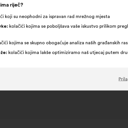
ima riječ?
ći koji su neophodni za ispravan rad mrežnog mjesta
vke:
kolačići kojima se poboljšava vaše iskustvo prilikom pr
čići kojima se skupno obogaćuje analiza naših građanskih ra
že:
kolačići kojima lakše optimiziramo naš utjecaj putem dr
Pril