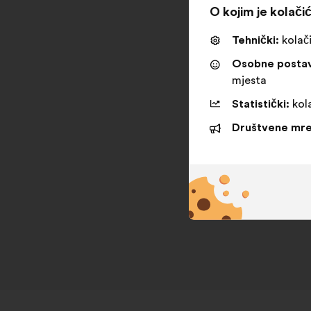
O kojim je kolačić
Tehnički:
kolači
Osobne posta
mjesta
Statistički:
kola
Društvene mre