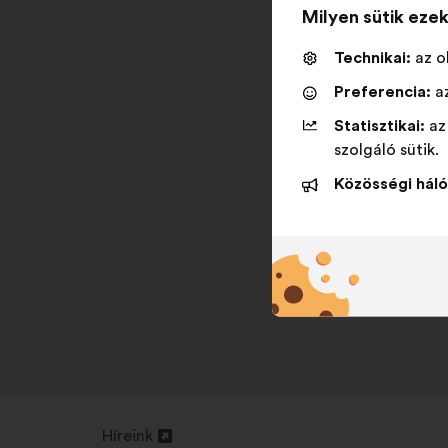
Milyen sütik eze
Technikai:
az o
Preferencia:
az
Statisztikai:
az
szolgáló sütik.
Közösségi háló
Híreink
Új