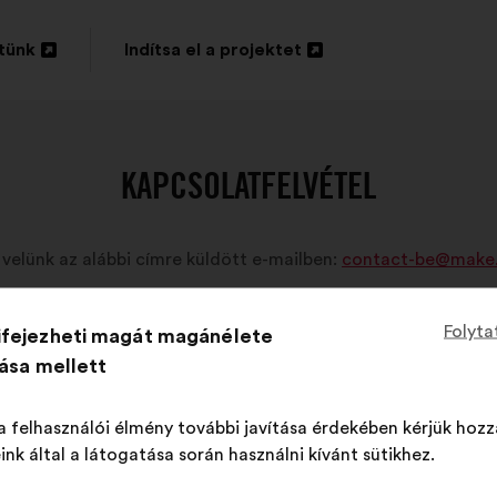
tünk
Indítsa el a projektet
Új
lap
sa
megnyitása
KAPCSOLATFELVÉTEL
 velünk az alábbi címre küldött e-mailben:
contact-be@make
Folyta
ifejezheti magát magánélete
tása mellett
a felhasználói élmény további javítása érdekében kérjük hozz
ink által a látogatása során használni kívánt sütikhez.