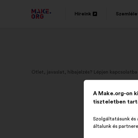
TOVÁBB
Híreink
Szemléle
Új
Új
A
lap
lap
MAKE.ORG
megnyitása
megnyitá
FŐOLDALÁRA
Ötlet, javaslat, hibajelzés? Lépjen kapcsolatba
A Make.org-on k
tiszteletben tar
Szolgáltatásunk és 
általunk és partnere