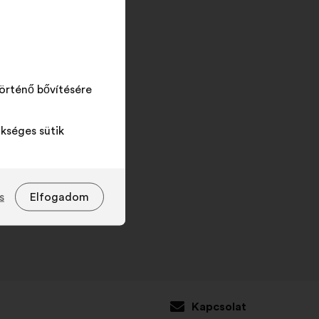
„Keresés"
gombra.
örténő bővítésére
kséges sütik
s
Elfogadom
Kapcsolat