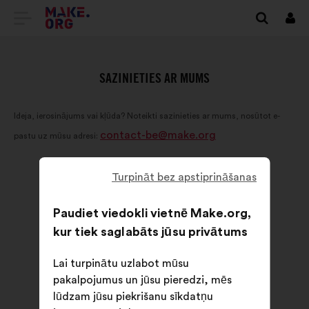
DOTIES
Piet
UZ
VIETNES
SAZINIETIES AR MUMS
MAKE.ORG
Ideja, ierosinājums vai kļūda? Noteikti sazinieties ar mums, nosūtot e-
SĀKUMLAPU
contact-be@make.org
pastu uz mūsu adresi:
Turpināt bez apstiprināšanas
Paudiet viedokli vietnē Make.org,
kur tiek saglabāts jūsu privātums
Lai turpinātu uzlabot mūsu
pakalpojumus un jūsu pieredzi, mēs
lūdzam jūsu piekrišanu sīkdatņu