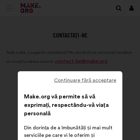
DIRECȚIONARE
Cone
SPRE
PRIMA
CONTACTAȚI-NE
PAGINĂ
Aveți o idee, o sugestie, o problemă? Nu ezitați să ne contactați trimițând
A
contact-be@make.org
un e-mail la adresa noastră:
SITE-
ULUI
Continuare fără acceptare
MAKE.ORG
Make.org vă permite să vă
exprimați, respectându-vă viața
personală
Din dorința de a îmbunătăți și mai mult
serviciile pe care vi le oferim și