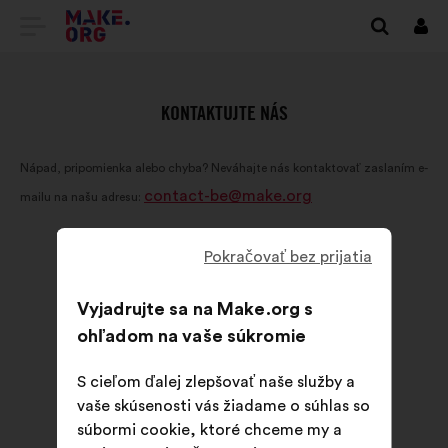
PREJSŤ
Prihl
sa
NA
DOMOVSKÚ
KONTAKTUJTE NÁS
STRÁNKU
Nápad, pripomienka alebo chyba? Neváhajte nás kontaktovať zaslaním e-
MAKE.ORG
contact-be@make.org
mailu na našu adresu:
Pokračovať bez prijatia
Vyjadrujte sa na Make.org s
ohľadom na vaše súkromie
S cieľom ďalej zlepšovať naše služby a
vaše skúsenosti vás žiadame o súhlas so
súbormi cookie, ktoré chceme my a