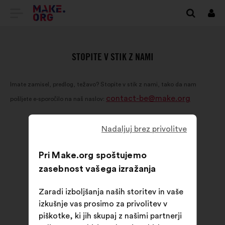
POJDI
Prij
NA
DOMAČO
STOPITE V STIK Z NAMI
STRAN
Imate zamisel, predlog, težavo? Stopite v stik z nami, tako da nam
MAKE.ORG
contact-be@make.org
pošljete e-sporočilo na naš naslov:
Nadaljuj brez privolitve
Pri Make.org spoštujemo
zasebnost vašega izražanja
Zaradi izboljšanja naših storitev in vaše
izkušnje vas prosimo za privolitev v
piškotke, ki jih skupaj z našimi partnerji