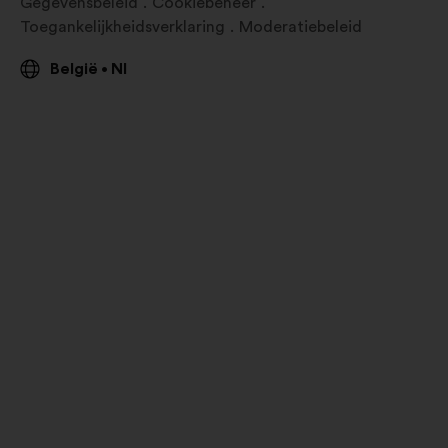
Gegevensbeleid
Cookiebeheer
Toegankelijkheidsverklaring
Moderatiebeleid
België
Nl
•