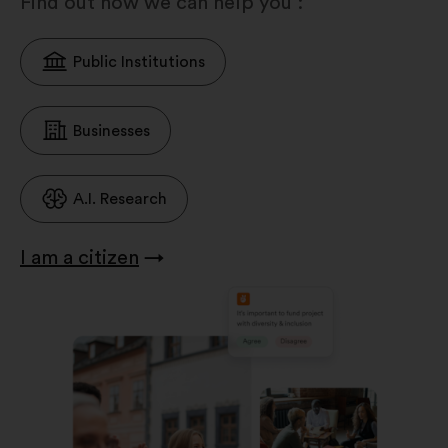
Find out how we can help you :
Public Institutions
Businesses
A.I. Research
I am a citizen
→