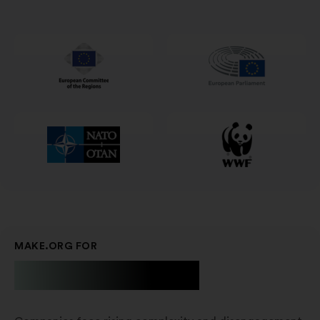
in
een
nieuw
tabblad
MAKE.ORG FOR
Businesses