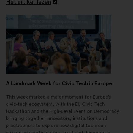
Het artikel lezen
Openen
in
een
nieuw
tabblad
A Landmark Week for Civic Tech in Europe
This week marked a major moment for Europe’s
civic‑tech ecosystem, with the EU Civic Tech
Hackathon and the High‑Level Event on Democracy
bringing together innovators, institutions and
practitioners to explore how digital tools can
strengthen participation, trust and democratic