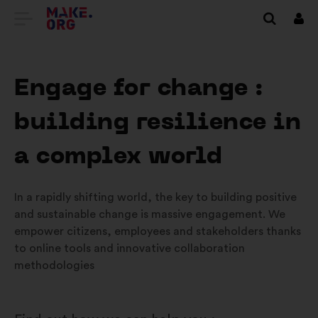
GA
Inlo
NAAR
DE
Engage for change :
HOMEPAGE
building resilience in
VAN
MAKE.ORG
a complex world
In a rapidly shifting world, the key to building positive
and sustainable change is massive engagement. We
empower citizens, employees and stakeholders thanks
to online tools and innovative collaboration
methodologies