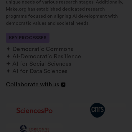
unique needs of various research stages. Additionally,
Make.org has established dedicated research
programs focused on aligning AI development with
democratic values and societal needs.
KEY PROCESSES
Democratic Commons
AI-Democratic Resilience
AI for Social Sciences
AI for Data Sciences
Collaborate with us
Openen
in
een
nieuw
tabblad