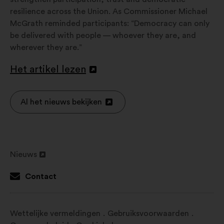
resilience across the Union. As Commissioner Michael
McGrath reminded participants: “Democracy can only
be delivered with people — whoever they are, and
wherever they are.”
Het artikel lezen
Openen
in
een
Al het nieuws bekijken
Openen
nieuw
in
tabblad
een
nieuw
Nieuws
tabblad
Openen
in
Contact
een
nieuw
tabblad
Wettelijke vermeldingen
Gebruiksvoorwaarden