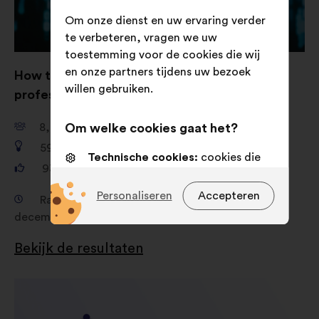
Om onze dienst en uw ervaring verder
te verbeteren, vragen we uw
toestemming voor de cookies die wij
en onze partners tijdens uw bezoek
How to strengthen women’s role in IT
willen gebruiken.
professions such as cybersecurity?
8,741
deelnemers
Om welke cookies gaat het?
592
voorstellen
Technische cookies:
cookies die
93,128
stemmen
essentieel zijn voor de werking van
de site
Personaliseren
Accepteren
Raadpleging van 15 oktober 2024 tot 22
Voorkeurscookies:
cookies om uw
december 2024
ervaring tijdens uw bezoek aan
Bekijk de resultaten
onze website te verbeteren
Statistische cookies:
cookies om
de analyse van onze
burgerraadplegingen op