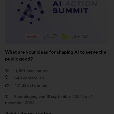
geaggregeerde wijze te verrijken
Cookies voor sociale netwerken:
cookies om ons te helpen onze
impact via sociale netwerken te
optimaliseren
What are your ideas for shaping AI to serve the
public good?
11,661
deelnemers
649
voorstellen
121,325
stemmen
Raadpleging van 18 september 2024 tot 4
november 2024
Bekijk de resultaten