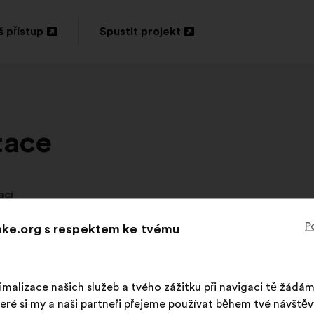
 přístup
Spustit projekt
vřít
Otevřít
na
vé
nové
rtě
kartě
tace
ací
P
Make.org s respektem ke tvému
obíhajících konzult
imalizace našich služeb a tvého zážitku při navigaci tě žádá
eré si my a naši partneři přejeme používat během tvé návštěv