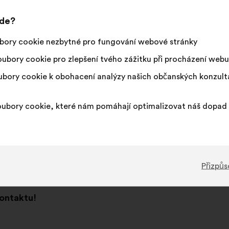
jde?
ě k dispozici žádné konzultace.
bory cookie nezbytné pro fungování webové stránky
ubory cookie pro zlepšení tvého zážitku při procházení webu
bory cookie k obohacení analýzy našich občanských konzul
ubory cookie, které nám pomáhají optimalizovat náš dopad 
Přizpůs
kontaktu!