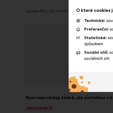
O které cookies 
Je nám líto, ale ve tvé zemi nejsou momentáln
Technické:
sou
Preferenční:
so
Statistické:
sou
způsobem
Sociální sítě:
so
sociálních sítí
Nyní neprobíhají žádné, ale zůstaňme v 
ZAREGISTROVAT SE