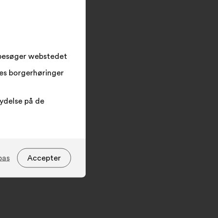
søgefeltet
og
klik
på
knappen
 besøger webstedet
”Søg”
res borgerhøringer
lydelse på de
pas
Accepter