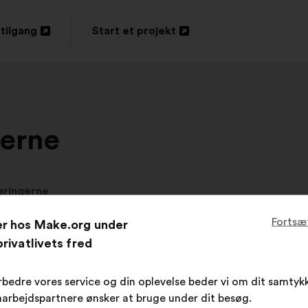
tilgang
Start et projekt
s
Åbnes
i
en
ny
erne
fane
øringerne
Fortsæ
er hos Make.org under
rivatlivets fred
værende høringer
rbedre vores service og din oplevelse beder vi om dit samtykk
arbejdspartnere ønsker at bruge under dit besøg.