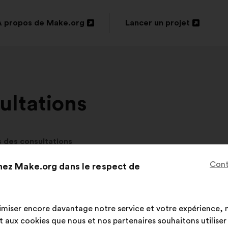
À propos de Make.org
Lancer un projet
Ouverture
Ouverture
dans
dans
un
un
nouvel
nouvel
ultations
onglet
onglet
s des consultations
Cont
hez Make.org dans le respect de
 consultations en c
imiser encore davantage notre service et votre expérience, n
aux cookies que nous et nos partenaires souhaitons utiliser l