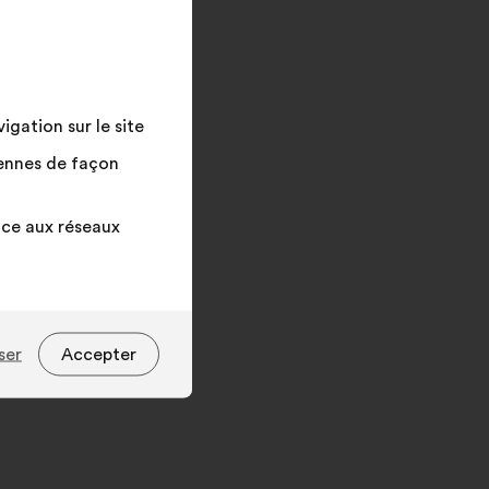
le
champ
de
recherche
puis
gation sur le site
cliquez
yennes de façon
sur
le
bouton
âce aux réseaux
"Rechercher"
ser
Accepter