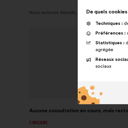
De quels cookies s
Nous sommes désolés, aucune consultation n'e
Techniques :
de
Préférences :
d
Statistiques :
d
agrégée
Réseaux sociau
sociaux
Aucune consultation en cours, mais resto
S'INSCRIRE