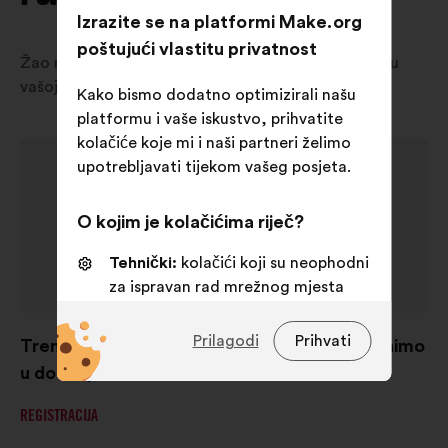
Izrazite se na platformi Make.org
poštujući vlastitu privatnost
Žao nam je, trenutačno nema dostupnih rasprava u
vašoj državi.
Kako bismo dodatno optimizirali našu
platformu i vaše iskustvo, prihvatite
kolačiće koje mi i naši partneri želimo
upotrebljavati tijekom vašeg posjeta.
O kojim je kolačićima riječ?
Tehnički:
kolačići koji su neophodni
za ispravan rad mrežnog mjesta
Osobne postavke:
kolačići kojima
Prilagodi
Prihvati
se poboljšava vaše iskustvo prilikom
Trenutačno nema nijedne rasprave, ali ostanimo
pregledavanja mrežnog mjesta
u doticaju!
Statistički:
kolačići kojima se
REGISTRACIJA
skupno obogaćuje analiza naših