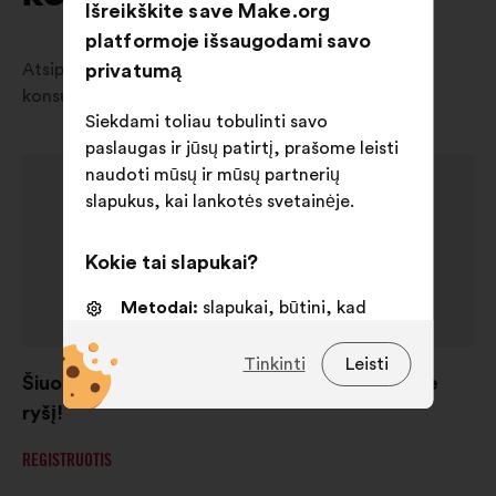
Išreikškite save Make.org
platformoje išsaugodami savo
privatumą
Atsiprašome, šiuo metu jūsų šalyje nėra jokių
konsultacijų.
Siekdami toliau tobulinti savo
paslaugas ir jūsų patirtį, prašome leisti
naudoti mūsų ir mūsų partnerių
slapukus, kai lankotės svetainėje.
Kokie tai slapukai?
Metodai:
slapukai, būtini, kad
svetainė veiktų
Tinkinti
Leisti
Nuostatos:
slapukai, skirti jūsų
Šiuo metu konsultacijų nėra, bet palaikykime
patirčiai naršant svetainėje
ryšį!
pagerinti
REGISTRUOTIS
Statistika:
slapukai, skirti
apibendrintai konsultacijų su