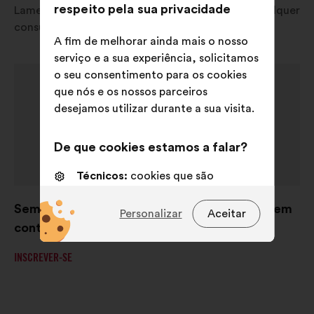
respeito pela sua privacidade
Lamentamos, não está disponível atualmente qualquer
consulta no seu país.
A fim de melhorar ainda mais o nosso
serviço e a sua experiência, solicitamos
o seu consentimento para os cookies
que nós e os nossos parceiros
desejamos utilizar durante a sua visita.
De que cookies estamos a falar?
Técnicos:
cookies que são
essenciais para o funcionamento
Sem consultas em curso, mas mantenha-se em
do sitio Internet
Personalizar
Aceitar
contacto!
Preferências:
cookies para
melhorar a sua experiência quando
INSCREVER-SE
navega no sítio Internet
Estatísticos:
cookies para
enriquecer a análise das nossas