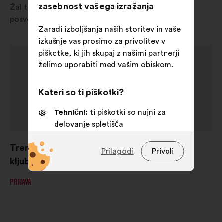
zasebnost vašega izražanja
Žal trenutno v vaši državi ni na voljo nobeno
posvetovanje.
Zaradi izboljšanja naših storitev in vaše
izkušnje vas prosimo za privolitev v
piškotke, ki jih skupaj z našimi partnerji
želimo uporabiti med vašim obiskom.
Kateri so ti piškotki?
Tehnični:
ti piškotki so nujni za
delovanje spletišča
Funkcionalni:
to so piškotki za
Trenutno ni nobenega posvetovanja v teku,
Prilagodi
Privoli
izboljšanje vaše izkušnje na
kljub temu pa ostanimo v stiku!
spletišču
Statistični:
to so piškotki za
PRIJAVA
izboljšanje zbirne analize naših
državljanskih posvetovanj