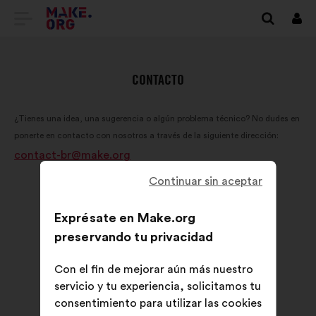
IR
Cone
A
LA
CONTACTO
PÁGINA
¿Tienes una idea, una sugerencia o algún problema técnico? No dudes en
DE
ponerte en contacto con nosotros a través de la siguiente dirección:
INICIO
contact-br@make.org
DE
Continuar sin aceptar
MAKE.ORG
Exprésate en Make.org
preservando tu privacidad
Con el fin de mejorar aún más nuestro
servicio y tu experiencia, solicitamos tu
consentimiento para utilizar las cookies