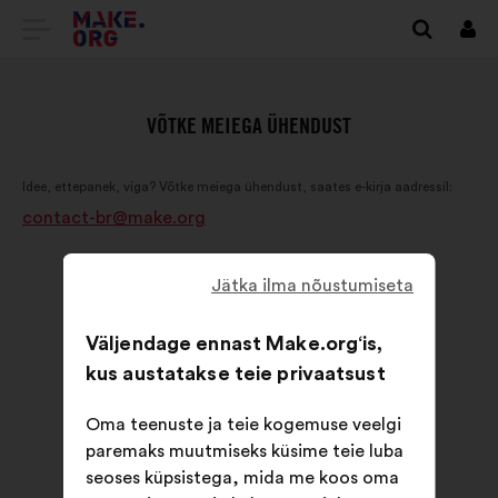
SAIDI
Logi
siss
MAKE.ORG
AVALEHELE
VÕTKE MEIEGA ÜHENDUST
Idee, ettepanek, viga? Võtke meiega ühendust, saates e-kirja aadressil:
contact-br@make.org
Jätka ilma nõustumiseta
Väljendage ennast Make.org‘is,
kus austatakse teie privaatsust
Oma teenuste ja teie kogemuse veelgi
paremaks muutmiseks küsime teie luba
seoses küpsistega, mida me koos oma