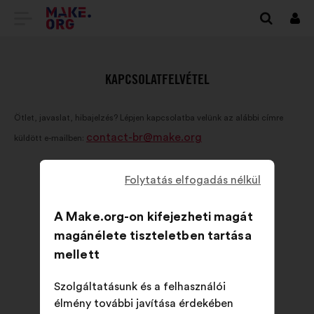
TOVÁBB
Beje
A
MAKE.ORG
KAPCSOLATFELVÉTEL
FŐOLDALÁRA
Ötlet, javaslat, hibajelzés? Lépjen kapcsolatba velünk az alábbi címre
contact-br@make.org
küldött e-mailben:
Folytatás elfogadás nélkül
A Make.org-on kifejezheti magát
magánélete tiszteletben tartása
mellett
Szolgáltatásunk és a felhasználói
élmény további javítása érdekében