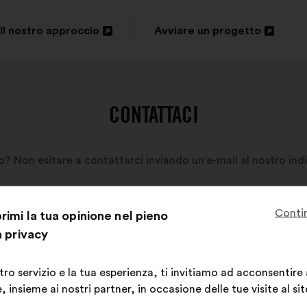
Il nostro approccio
Avviare un progetto
Apri
Apri
in
in
un'altra
un'altra
CONTATTACI
scheda
scheda
 Non esitare a contattarci inviando un'e-mail al nostro indi
Conti
imi la tua opinione nel pieno
a privacy
stro servizio e la tua esperienza, ti invitiamo ad acconsentire
 insieme ai nostri partner, in occasione delle tue visite al sit