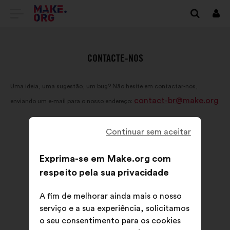
IR
Inici
sess
PARA
A
CONTACTE-NOS
PÁGINA
Uma ideia, uma sugestão, um bug? Não hesite em contactar-nos,
INICIAL
contact-br@make.org
enviando um e-mail para o nosso endereço:
DO
SÍTIO
Continuar sem aceitar
INTERNET
Exprima-se em Make.org com
MAKE.ORG
respeito pela sua privacidade
A fim de melhorar ainda mais o nosso
serviço e a sua experiência, solicitamos
o seu consentimento para os cookies