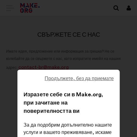
ОТИДЕТЕ
Вх
НА
НАЧАЛНАТА
СВЪРЖЕТЕ СЕ С НАС
СТРАНИЦА
Имате идея, предложение или информация за грешка? Не се
НА
колебайте да се свържете с нас, като изпратите имейл на нашия
MAKE.ORG
contact-br@make.org
адрес:
Продължете, без да приемате
Изразете себе си в Make.org,
при зачитане на
поверителността ви
За да подобрим допълнително нашите
услуги и вашето преживяване, искаме