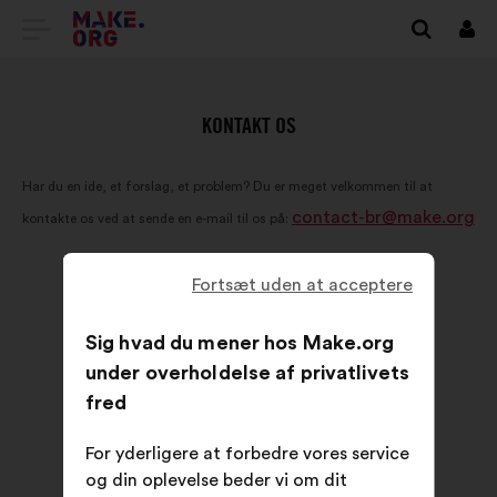
TILBAGE
Log
på
TIL
MAKE.ORG’S
KONTAKT OS
STARTSIDE
Har du en ide, et forslag, et problem? Du er meget velkommen til at
contact-br@make.org
kontakte os ved at sende en e-mail til os på:
Fortsæt uden at acceptere
Sig hvad du mener hos Make.org
under overholdelse af privatlivets
fred
For yderligere at forbedre vores service
og din oplevelse beder vi om dit