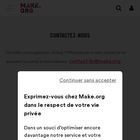
ALLER
Se
conn
À
L'ACCUEIL
CONTACTEZ-NOUS
DU
Une idée, une suggestion, un bug ? N’hésitez pas à nous contacter en
SITE
contact-br@make.org
envoyant un e-mail à notre adresse :
MAKE.ORG
Continuer sans accepter
Exprimez-vous chez Make.org
dans le respect de votre vie
privée
Dans un souci d’optimiser encore
davantage notre service et votre