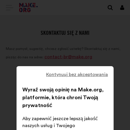
IDŹ
Zalo
się
DO
STRONY
SKONTAKTUJ SIĘ Z NAMI
GŁÓWNEJ
Masz pomysł, sugestię, chcesz zgłosić usterkę? Skontaktuj się z nami,
MAKE.ORG
contact-br@make.org
pisząc do nas na adres:
Kontynuuj bez akceptowania
Wyraź swoją opinię na Make.org,
platformie, która chroni Twoją
prywatność
Aby zapewnić jeszcze lepszą jakość
naszych usług i Twojego