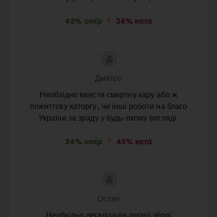
42% υπέρ
36% κατά
Περιεχόμενο
Πρόταση
της
του/
Дмитро
πρότασης:
της:
Необхідно ввести смертну кару або ж
пожиттєву каторгу, чи інші роботи на благо
України за зраду у будь-якому вигляді.
34% υπέρ
45% κατά
Περιεχόμενο
Πρόταση
της
του/
Остап
πρότασης:
της:
Необхідно легалізація легкої зброї