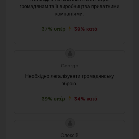
громадянам та її виробництва приватними
компаніями.
37% υπέρ
38% κατά
Περιεχόμενο
Πρόταση
της
του/
George
πρότασης:
της:
Необхідно легалізувати громадянську
зброю.
39% υπέρ
34% κατά
Περιεχόμενο
Πρόταση
της
του/
Олексій