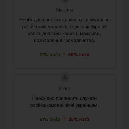
της
του/
Максим
πρότασης:
της:
Необхідно ввести штрафи за спілкування
російською мовою на території України
навіть для військових і, можливо,
позбавлення громадянства.
21% υπέρ
58% κατά
Περιεχόμενο
Πρόταση
της
του/
Юлія
πρότασης:
της:
Необхідно припинити слухати
російськомовні пісні українцям.
51% υπέρ
25% κατά