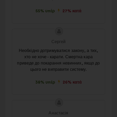
55% υπέρ
27% κατά
Περιεχόμενο
Πρόταση
της
του/
Сергей
πρότασης:
της:
Необхідно дотримуватися закону, а тих,
хто не хоче - карати. Смертна кара
приведе до покарання невинних, якщо до
цього не виправити систему.
38% υπέρ
26% κατά
Περιεχόμενο
Πρόταση
της
του/
Анастасія
πρότασης:
της: