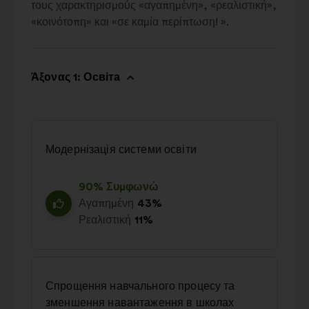
τους χαρακτηρισμούς «αγαπημένη», «ρεαλιστική»,
«κοινότοπη» και «σε καμία περίπτωση! ».
Άξονας 1: Освіта
Модернізація системи освіти
90% Συμφωνώ
Αγαπημένη
43%
Ρεαλιστική
11%
Спрощення навчального процесу та
зменшення навантаження в школах