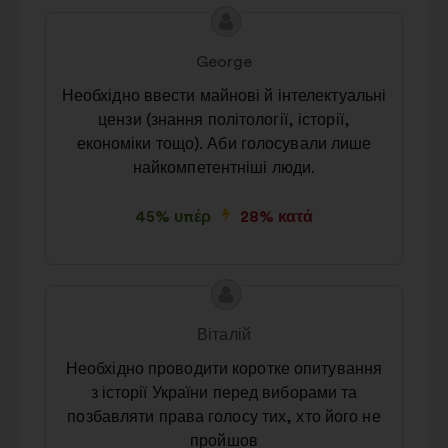
Περιεχόμενο
Πρόταση
της
του/
George
πρότασης:
της:
Необхідно ввести майнові й інтелектуальні
цензи (знання політології, історії,
економіки тощо). Аби голосували лише
найкомпетентніші люди.
45% υπέρ
28% κατά
Περιεχόμενο
Πρόταση
της
του/
Віталій
πρότασης:
της:
Необхідно проводити коротке опитування
з історії України перед виборами та
позбавляти права голосу тих, хто його не
пройшов