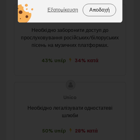
Περιεχόμενο
Πρόταση
Τεχνικά:
cookies που είναι
Εξατομίκευση
Αποδοχή
της
του/
απαραίτητα για τη λειτουργία του
Ксенія
πρότασης:
της:
ιστότοπου
Необхідно заборонити доступ до
Προτιμήσεις:
cookies για τη
прослуховування російських/білоруських
βελτίωση της εμπειρίας σας κατά την
пісень на музичних платформах.
περιήγησή σας στον ιστότοπο
Στατιστικά:
cookies για τον
43% υπέρ
34% κατά
εμπλουτισμό της ανάλυσης των
διαβουλεύσεων με τους πολίτες σε
συγκεντρωτική μορφή
Περιεχόμενο
Πρόταση
Μέσα κοινωνικής δικτύωσης:
της
του/
Unico
cookies που μας βοηθούν να
πρότασης:
της:
Необхідно легалізувати одностатеві
βελτιστοποιήσουμε τον αντίκτυπό
шлюби
μας στα μέσα κοινωνικής δικτύωσης
50% υπέρ
28% κατά