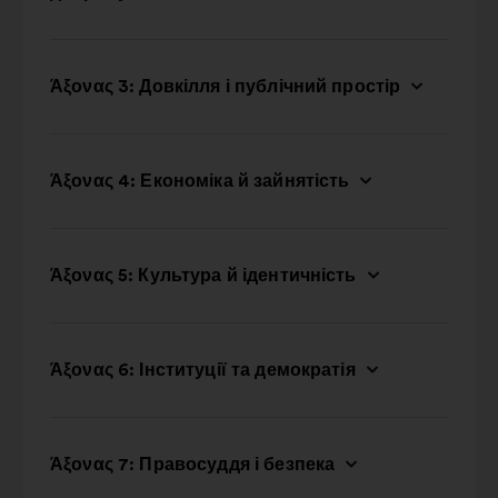
Άξονας 3: Довкілля і публічний простір
Άξονας 4: Економіка й зайнятість
Άξονας 5: Культура й ідентичність
Άξονας 6: Інституції та демократія
Άξονας 7: Правосуддя і безпека