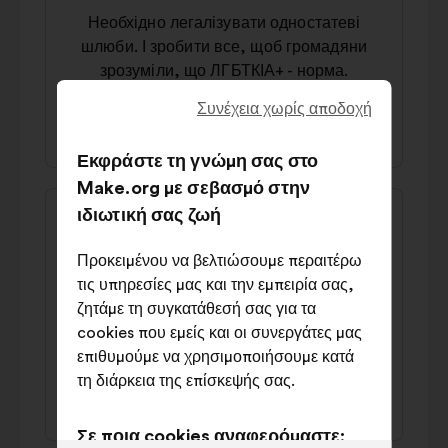
πρότασης:
της:
Необхідно легалізувати одностатеві
шлюби. І зробити все, щоб громадяни
зрозуміли, що ЛГБТКІА+ - норма.
Συνέχεια χωρίς αποδοχή
52% υπέρ
30% κατά
Εκφράστε τη γνώμη σας στο
Make.org με σεβασμό στην
Περιεχόμενο
Πρόταση
ιδιωτική σας ζωή
της
του/
P
πρότασης:
της:
Προκειμένου να βελτιώσουμε περαιτέρω
Необхідно ввести смертну кару для тих,
τις υπηρεσίες μας και την εμπειρία σας,
кого засудженно за особливо жорстокі
ζητάμε τη συγκατάθεσή σας για τα
вбивства та зґвалтування, а також для
cookies που εμείς και οι συνεργάτες μας
зрадників Батьківщини.
επιθυμούμε να χρησιμοποιήσουμε κατά
τη διάρκεια της επίσκεψής σας.
49% υπέρ
32% κατά
Σε ποια cookies αναφερόμαστε;