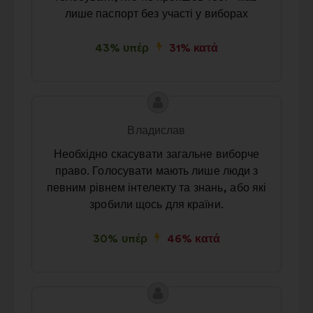
лише паспорт без участі у виборах
43% υπέρ
31% κατά
Περιεχόμενο
Πρόταση
της
του/
Владислав
πρότασης:
της:
Необхідно скасувати загальне виборче
право. Голосувати мають лише люди з
певним рівнем інтелекту та знань, або які
зробили щось для країни.
30% υπέρ
46% κατά
Περιεχόμενο
Πρόταση
της
του/