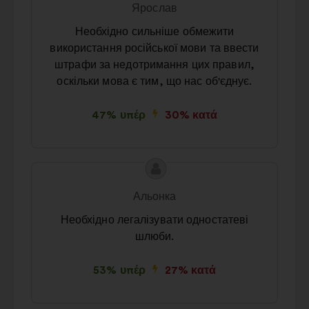
Ярослав
πρότασης:
της:
Необхідно сильніше обмежити
використання російської мови та ввести
штрафи за недотримання цих правил,
оскільки мова є тим, що нас об'єднує.
47% υπέρ
30% κατά
Περιεχόμενο
Πρόταση
της
του/
Альонка
πρότασης:
της:
Необхідно легалізувати одностатеві
шлюби.
53% υπέρ
27% κατά