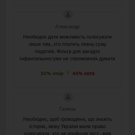
Περιεχόμενο
Πρόταση
της
του/
Александр
πρότασης:
της:
Необхідно дати можливість голосувати
лише тим, хто платить певну суму
податків. Фільтр для занадто
інфантильних/уже не спроможних думати
30% υπέρ
45% κατά
Περιεχόμενο
Πρόταση
της
του/
Галина
πρότασης:
της:
Необхідно, щоб громадяни, що знають
історію, мову України мали право
голосувати, хто не пройшов тест - мав