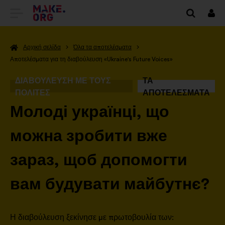
ΜΕΤΆΒΑΣΗ
Συν
ΣΤΗΝ
Αρχική σελίδα
Όλα τα αποτελέσματα
ΑΡΧΙΚΉ
Αποτελέσματα για τη διαβούλευση «Ukraine's Future Voices»
ΣΕΛΊΔΑ
ΔΙΑΒΟΎΛΕΥΣΗ ΜΕ ΤΟΥΣ
ΤΑ
ΤΟΥ
ΠΟΛΊΤΕΣ
ΑΠΟΤΕΛΈΣΜΑΤΑ
MAKE.ORG
-
Молоді українці, що
можна зробити вже
зараз, щоб допомогти
вам будувати майбутнє?
Η διαβούλευση ξεκίνησε με πρωτοβουλία των: