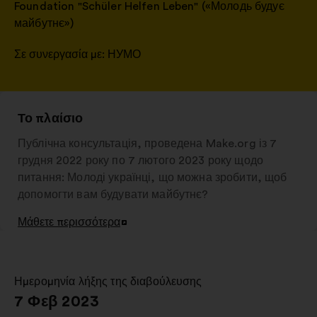
Foundation "Schüler Helfen Leben" («Молодь будує
майбутнє»)
Σε συνεργασία με:
НУМО
Το πλαίσιο
Публічна консультація, проведена Make.org із 7
грудня 2022 року по 7 лютого 2023 року щодо
питання: Молоді українці, що можна зробити, щоб
допомогти вам будувати майбутнє?
Μάθετε περισσότερα
Άνοιγμα
σε
νέα
καρτέλα
Ημερομηνία λήξης της διαβούλευσης
:
7 Φεβ 2023