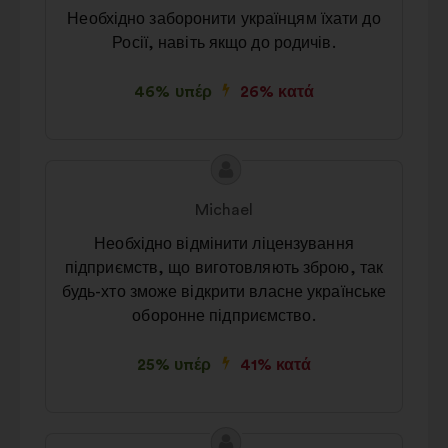
Необхідно заборонити українцям їхати до
Росії, навіть якщо до родичів.
46% υπέρ
26% κατά
Περιεχόμενο
Πρόταση
της
του/
Michael
πρότασης:
της:
Необхідно відмінити ліцензування
підприємств, що виготовляють зброю, так
будь-хто зможе відкрити власне українське
оборонне підприємство.
25% υπέρ
41% κατά
Περιεχόμενο
Πρόταση