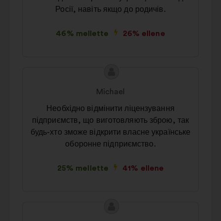
Росії, навіть якщо до родичів.
46% mellette
26% ellene
A
A
javaslat
javaslat
Michael
tartalma:
szerzője:
Необхідно відмінити ліцензування
підприємств, що виготовляють зброю, так
будь-хто зможе відкрити власне українське
оборонне підприємство.
25% mellette
41% ellene
A
A
javaslat
javaslat