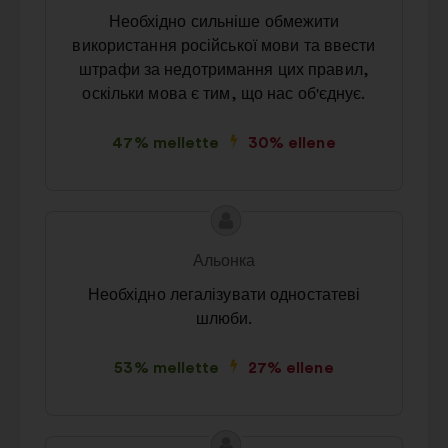
Необхідно сильніше обмежити
використання російської мови та ввести
штрафи за недотримання цих правил,
оскільки мова є тим, що нас об'єднує.
47% mellette
30% ellene
A
A
javaslat
javaslat
Альонка
tartalma:
szerzője:
Необхідно легалізувати одностатеві
шлюби.
53% mellette
27% ellene