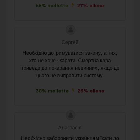
55% mellette
27% ellene
A
A
javaslat
javaslat
Сергей
tartalma:
szerzője:
Необхідно дотримуватися закону, а тих,
хто не хоче - карати. Смертна кара
приведе до покарання невинних, якщо до
цього не виправити систему.
38% mellette
26% ellene
A
A
javaslat
javaslat
Анастасія
tartalma:
szerzője:
Необхідно заборонити українцям їхати до