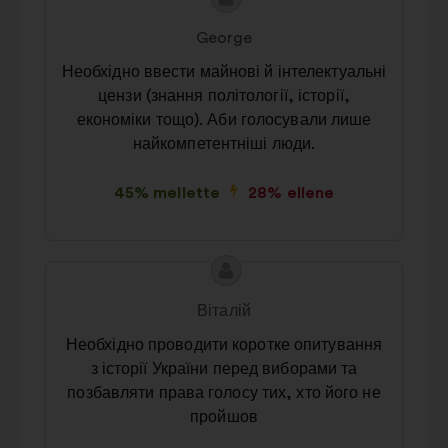
A
A
javaslat
javaslat
George
tartalma:
szerzője:
Необхідно ввести майнові й інтелектуальні
цензи (знання політології, історії,
економіки тощо). Аби голосували лише
найкомпетентніші люди.
45% mellette
28% ellene
A
A
javaslat
javaslat
Віталій
tartalma:
szerzője:
Необхідно проводити коротке опитування
з історії України перед виборами та
позбавляти права голосу тих, хто його не
пройшов