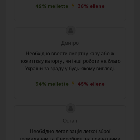
42% mellette
36% ellene
A
A
javaslat
javaslat
Дмитро
tartalma:
szerzője:
Необхідно ввести смертну кару або ж
пожиттєву каторгу, чи інші роботи на благо
України за зраду у будь-якому вигляді.
34% mellette
45% ellene
A
A
javaslat
javaslat
Остап
tartalma:
szerzője:
Необхідно легалізація легкої зброї
громадянам та її виробництва приватними