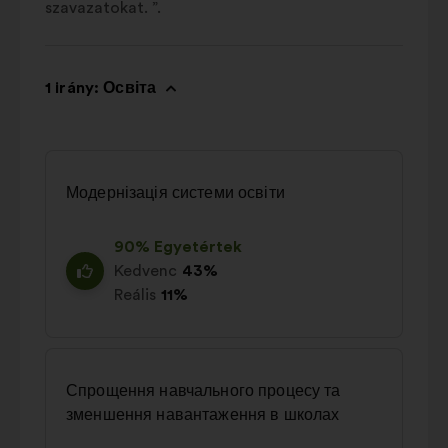
szavazatokat. ”.
1 irány: Освіта
Модернізація системи освіти
90% Egyetértek
Kedvenc
43%
Reális
11%
Спрощення навчального процесу та
зменшення навантаження в школах