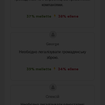
компаніями.
37% mellette
38% ellene
A
A
javaslat
javaslat
George
tartalma:
szerzője:
Необхідно легалізувати громадянську
зброю.
39% mellette
34% ellene
A
A
javaslat
javaslat
Олексій
tartalma:
szerzője:
Необхідно легалізувати одностатеві