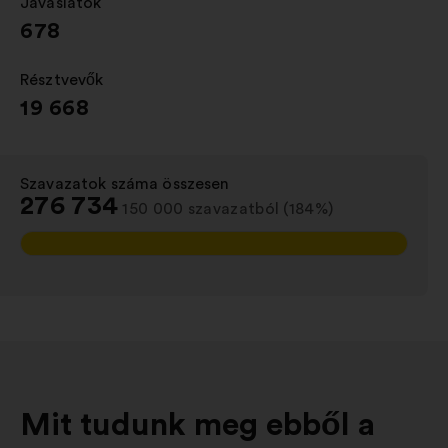
Javaslatok
:
678
Résztvevők
:
19 668
Szavazatok száma összesen
:
276 734
150 000 szavazatból (184%)
Mit tudunk meg ebből a