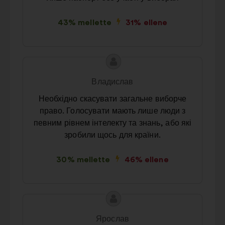
43% mellette
31% ellene
A
A
javaslat
javaslat
Владислав
tartalma:
szerzője:
Необхідно скасувати загальне виборче
право. Голосувати мають лише люди з
певним рівнем інтелекту та знань, або які
зробили щось для країни.
30% mellette
46% ellene
A
A
javaslat
javaslat
Ярослав
tartalma:
szerzője: