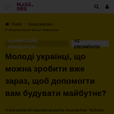
TOVÁBB
Beje
A
Főoldal
Összes eredmény
MAKE.ORG
A "Ukraine's Future Voices" eredményei
FŐOLDALÁRA
ÁLLAMPOLGÁRI
AZ
KONZULTÁCIÓ
EREDMÉNYEK
-
Молоді українці, що
можна зробити вже
зараз, щоб допомогти
вам будувати майбутнє?
A konzultációt kezdeményezte:
Foundation "Schüler