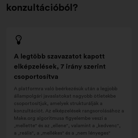
konzultációból?
A legtöbb szavazatot kapott
elképzelések, 7 irány szerint
csoportosítva
A platformra való beérkezésük után a legjobb
állampolgári javaslatokat nagyobb ötletekbe
csoportosítjuk, amelyek strukturálják a
konzultációt. Az elképzelések rangsorolásához a
Make.org algoritmusa figyelembe veszi a
„mellette" és az „ellene", valamint a „kedvenc",
a „reális", a „mellékes" és a „nem lényeges"