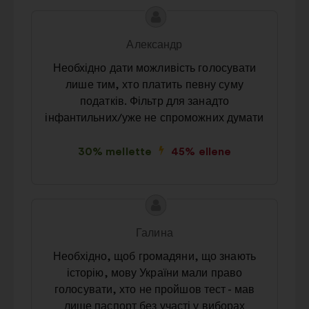
A
A
javaslat
javaslat
Александр
tartalma:
szerzője:
Необхідно дати можливість голосувати
лише тим, хто платить певну суму
податків. Фільтр для занадто
інфантильних/уже не спроможних думати
30% mellette
45% ellene
A
A
javaslat
javaslat
Галина
tartalma:
szerzője:
Необхідно, щоб громадяни, що знають
історію, мову України мали право
голосувати, хто не пройшов тест - мав
лише паспорт без участі у виборах