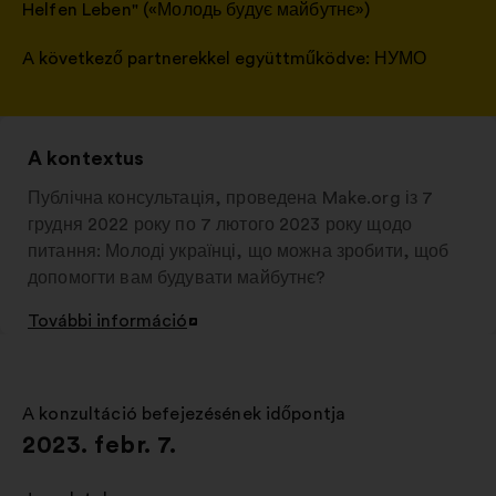
Helfen Leben" («Молодь будує майбутнє»)
A következő partnerekkel együttműködve:
НУМО
A kontextus
Публічна консультація, проведена Make.org із 7
грудня 2022 року по 7 лютого 2023 року щодо
питання: Молоді українці, що можна зробити, щоб
допомогти вам будувати майбутнє?
További információ
Új
lap
megnyitása
A konzultáció befejezésének időpontja
:
2023. febr. 7.