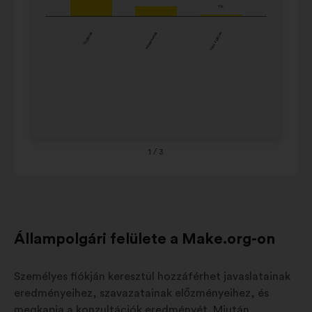
18-
Інші
1%
1%
24
країни
Україна
Німеччина
Інші країни
25
30
30
1
/ 3
Állampolgári felülete a Make.org-on
Személyes fiókján keresztül hozzáférhet javaslatainak
eredményeihez, szavazatainak előzményeihez, és
megkapja a konzultációk eredményét. Miután