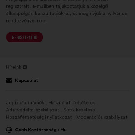
regisztrált, e-mailben tájékoztatjuk a közelgő
állampolgári konzultációkról, és meghívjuk a nyilvános
rendezvényeinkre.
REGISZTRÁLOK
Híreink
Új
lap
Kapcsolat
megnyitása
Jogi információk
Használati feltételek
Adatvédelmi szabályzat
Sütik kezelése
Hozzáférhetőségi nyilatkozat
Moderációs szabályzat
Cseh Köztársaság
Hu
•