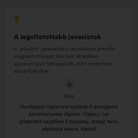
Економіка й
12%
зайнятість
Охорона
здоров’я
і
11%
соціальний
A legvitatottabb javaslatok
добробут
A „vitatott" javaslatok a társadalom jelentős
Права
megosztottságát tükrözik: általában
людини
та
11%
ugyanannyian támogatják, mint amennyien
солідарність
elutasítják őket.
Публічний
6%
простір
A
A
Інше
18%
javaslat
javaslat
Яків
tartalma:
szerzője:
Необхідно спростити купівлю й володіння
вогнепальною зброєю. (Зараз і так
дозволені карабіни й рушниці, понад 1млн.
українців мають зброю)