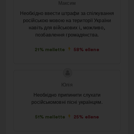
Максим
tartalma:
szerzője:
Необхідно ввести штрафи за спілкування
російською мовою на території України
навіть для військових і, можливо,
позбавлення громадянства.
21% mellette
58% ellene
A
A
javaslat
javaslat
Юлія
tartalma:
szerzője:
Необхідно припинити слухати
російськомовні пісні українцям.
51% mellette
25% ellene