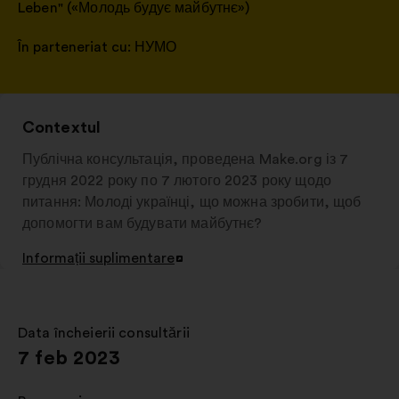
Leben" («Молодь будує майбутнє»)
În parteneriat cu:
НУМО
Contextul
Публічна консультація, проведена Make.org із 7
грудня 2022 року по 7 лютого 2023 року щодо
питання: Молоді українці, що можна зробити, щоб
допомогти вам будувати майбутнє?
Informații suplimentare
Deschidere
într-
o
filă
Data încheierii consultării
:
nouă
7 feb 2023