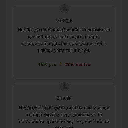
Conținutul
Propunere
propunerii:
făcută
George
de:
Необхідно ввести майнові й інтелектуальні
цензи (знання політології, історії,
економіки тощо). Аби голосували лише
найкомпетентніші люди.
45% pro
28% contra
Conținutul
Propunere
propunerii:
făcută
Віталій
de:
Необхідно проводити коротке опитування
з історії України перед виборами та
позбавляти права голосу тих, хто його не