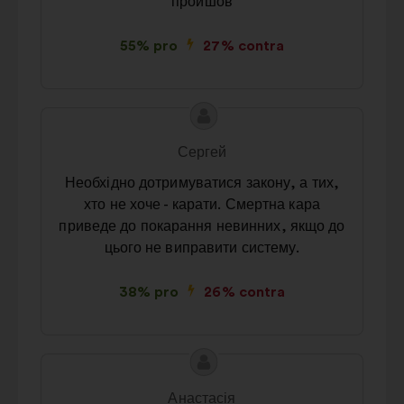
пройшов
55% pro
27% contra
Conținutul
Propunere
propunerii:
făcută
Сергей
de:
Необхідно дотримуватися закону, а тих,
хто не хоче - карати. Смертна кара
приведе до покарання невинних, якщо до
цього не виправити систему.
38% pro
26% contra
Conținutul
Propunere
propunerii:
făcută
Анастасія