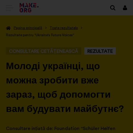
DIRECȚIONARE
Cone
SPRE
Pagina principală
Toate rezultatele
PRIMA
Rezultate pentru "Ukraine's Future Voices"
PAGINĂ
CONSULTARE CETĂȚENEASCĂ
REZULTATE
A
SITE-
-
Молоді українці, що
ULUI
можна зробити вже
MAKE.ORG
зараз, щоб допомогти
вам будувати майбутнє?
Consultare ințiată de:
Foundation "Schüler Helfen