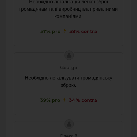
Необхідно легалізація легкої зброї
громадянам та її виробництва приватними
компаніями.
37% pro
38% contra
Conținutul
Propunere
propunerii:
făcută
George
de:
Необхідно легалізувати громадянську
зброю.
39% pro
34% contra
Conținutul
Propunere
propunerii:
făcută
Олексій