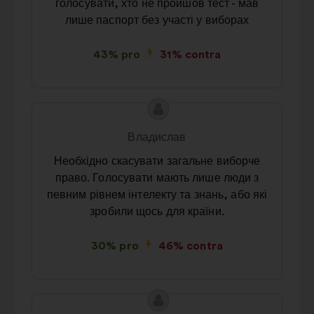
голосувати, хто не пройшов тест - мав
лише паспорт без участі у виборах
43% pro
31% contra
Conținutul
Propunere
propunerii:
făcută
Владислав
de:
Необхідно скасувати загальне виборче
право. Голосувати мають лише люди з
певним рівнем інтелекту та знань, або які
зробили щось для країни.
30% pro
46% contra
Conținutul
Propunere