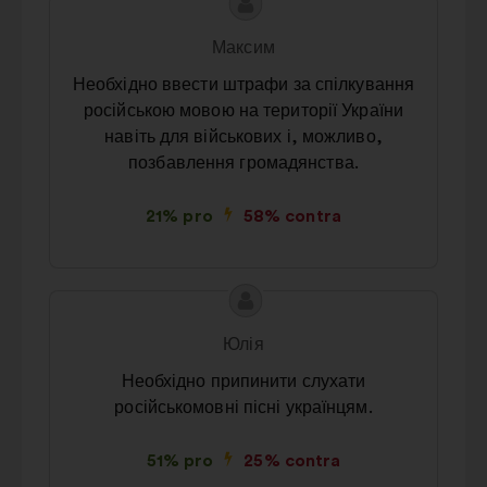
Conținutul
Propunere
propunerii:
făcută
Максим
de:
Необхідно ввести штрафи за спілкування
російською мовою на території України
навіть для військових і, можливо,
позбавлення громадянства.
21% pro
58% contra
Conținutul
Propunere
propunerii:
făcută
Юлія
de:
Необхідно припинити слухати
російськомовні пісні українцям.
51% pro
25% contra