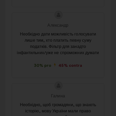
Conținutul
Propunere
propunerii:
făcută
Александр
de:
Необхідно дати можливість голосувати
лише тим, хто платить певну суму
податків. Фільтр для занадто
інфантильних/уже не спроможних думати
30% pro
45% contra
Conținutul
Propunere
propunerii:
făcută
Галина
de:
Необхідно, щоб громадяни, що знають
історію, мову України мали право