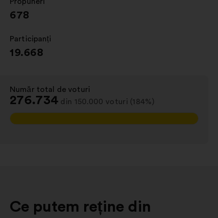
Propuneri
:
678
Participanți
:
19.668
Număr total de voturi
:
276.734
din 150.000 voturi (184%)
Ce putem reține din