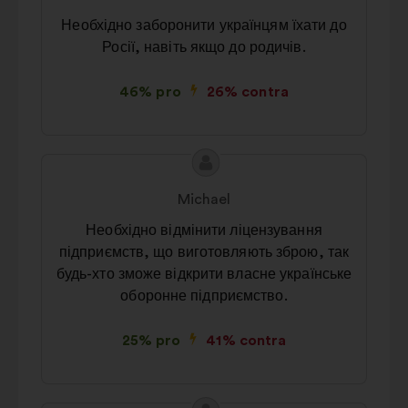
de:
Необхідно заборонити українцям їхати до
Росії, навіть якщо до родичів.
46% pro
26% contra
Conținutul
Propunere
propunerii:
făcută
Michael
de:
Необхідно відмінити ліцензування
підприємств, що виготовляють зброю, так
будь-хто зможе відкрити власне українське
оборонне підприємство.
25% pro
41% contra