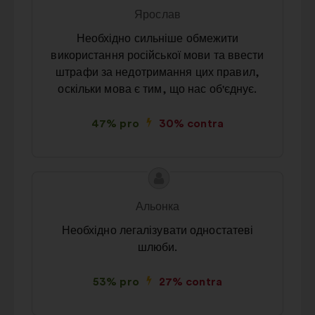
propunerii:
făcută
Ярослав
de:
Необхідно сильніше обмежити
використання російської мови та ввести
штрафи за недотримання цих правил,
оскільки мова є тим, що нас об'єднує.
47% pro
30% contra
Conținutul
Propunere
propunerii:
făcută
Альонка
de:
Необхідно легалізувати одностатеві
шлюби.
53% pro
27% contra