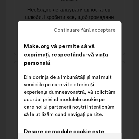
de:
Необхідно легалізувати одностатеві
шлюби. І зробити все, щоб громадяни
зрозуміли, що ЛГБТКІА+ - норма.
Continuare fără acceptare
52% pro
30% contra
Make.org vă permite să vă
exprimați, respectându-vă viața
personală
Conținutul
Propunere
propunerii:
făcută
P
Din dorința de a îmbunătăți și mai mult
de:
serviciile pe care vi le oferim și
Необхідно ввести смертну кару для тих,
experiența dumneavoastră, vă solicităm
кого засудженно за особливо жорстокі
acordul privind modulele cookie pe
вбивства та зґвалтування, а також для
care noi și partenerii noștri intenționăm
зрадників Батьківщини.
să le utilizăm când navigați pe site.
49% pro
32% contra
Despre ce module cookie este