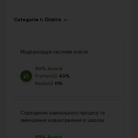
Categorie 1: Освіта
Модернізація системи освіти
90% Acord
Preferință
43%
Realistă
11%
Спрощення навчального процесу та
зменшення навантаження в школах
89% Acord