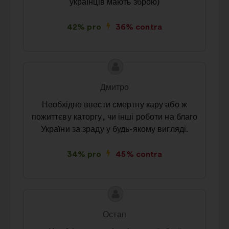
українців мають зброю)
42% pro
36% contra
Conținutul
Propunere
propunerii:
făcută
Дмитро
de:
Необхідно ввести смертну кару або ж
пожиттєву каторгу, чи інші роботи на благо
України за зраду у будь-якому вигляді.
34% pro
45% contra
Conținutul
Propunere
propunerii:
făcută
Остап
de: