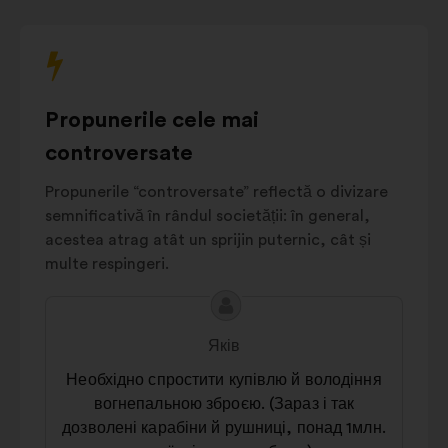
cu
здоров’я
і
11%
opțiunile
соціальний
multiple
добробут
de
Права
mai
людини
та
11%
Propunerile cele mai
jos.
солідарність
controversate
Публічний
6%
простір
Propunerile “controversate” reflectă o divizare
semnificativă în rândul societății: în general,
Інше
18%
acestea atrag atât un sprijin puternic, cât și
multe respingeri.
Conținutul
Propunere
propunerii:
făcută
Яків
de:
Необхідно спростити купівлю й володіння
вогнепальною зброєю. (Зараз і так
дозволені карабіни й рушниці, понад 1млн.