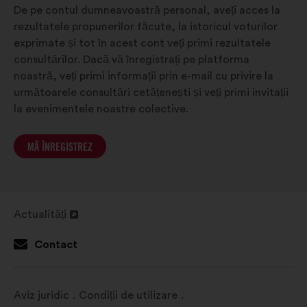
De pe contul dumneavoastră personal, aveți acces la
rezultatele propunerilor făcute, la istoricul voturilor
exprimate și tot în acest cont veți primi rezultatele
consultărilor. Dacă vă înregistrați pe platforma
noastră, veți primi informații prin e-mail cu privire la
următoarele consultări cetățenești și veți primi invitații
la evenimentele noastre colective.
MĂ ÎNREGISTREZ
Actualități
Deschidere
într-
Contact
o
filă
nouă
Aviz juridic
Condiții de utilizare