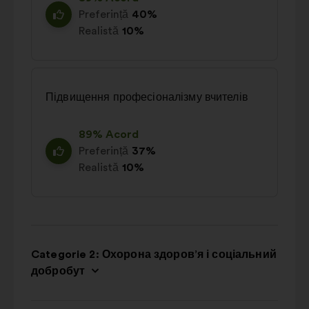
Preferință
40%
Realistă
10%
Підвищення професіоналізму вчителів
89% Acord
Preferință
37%
Realistă
10%
Categorie 2: Охорона здоров’я і соціальний
добробут