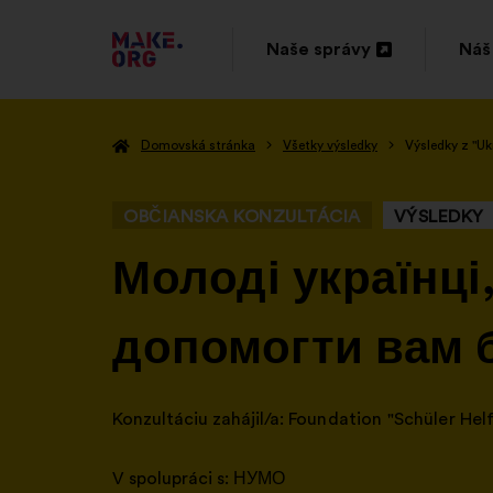
PREJSŤ
Naše správy
Náš
Otvorenie
Otv
NA
na
na
DOMOVSKÚ
Domovská stránka
Všetky výsledky
Výsledky z "Uk
novej
nov
STRÁNKU
karte
kar
MAKE.ORG
OBČIANSKA KONZULTÁCIA
VÝSLEDKY
-
Молоді українці
допомогти вам 
Konzultáciu zahájil/a:
Foundation "Schüler Hel
V spolupráci s:
НУМО