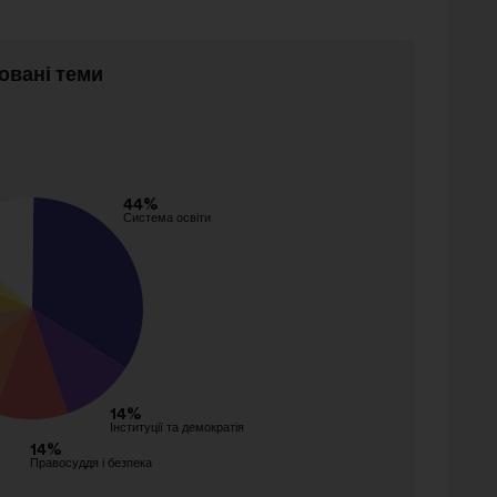
овані теми