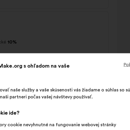
cké
10%
Pok
 Make.org s ohľadom na vaše
й добробут
šovať naše služby a vaše skúsenosti vás žiadame o súhlas so 
aši partneri počas vašej návštevy používať.
kie ide?
ory cookie nevyhnutné na fungovanie webovej stránky