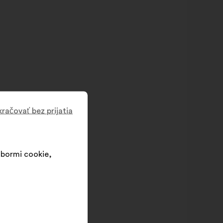
račovať bez prijatia
súbormi cookie,