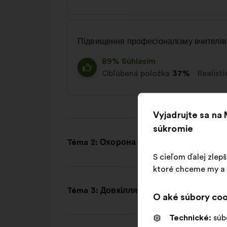
Підвищення професіоналізму вчителів
89% Súhlasím
Obľúbená položka
37%
Realisti
Vyjadrujte sa na
súkromie
Téma 2: Охорона здоров’я і соціальни
S cieľom ďalej zlep
ktoré chceme my a n
Téma 3: Довкілля і публічний простір
O aké súbory coo
Technické:
súb