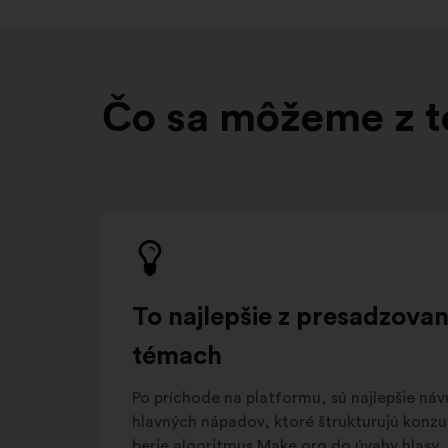
Čo sa môžeme z t
To najlepšie z presadzov
témach
Po príchode na platformu, sú najlepšie ná
hlavných nápadov, ktoré štrukturujú konzul
berie algoritmus Make.org do úvahy hlasy „p