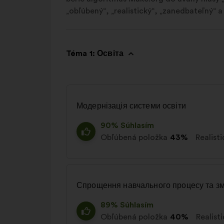
„obľúbený“, „realistický“, „zanedbateľný“ a
Téma 1: Освіта
Модернізація системи освіти
90% Súhlasím
Obľúbená položka
43%
Realist
Спрощення навчального процесу та з
89% Súhlasím
Obľúbená položka
40%
Realist