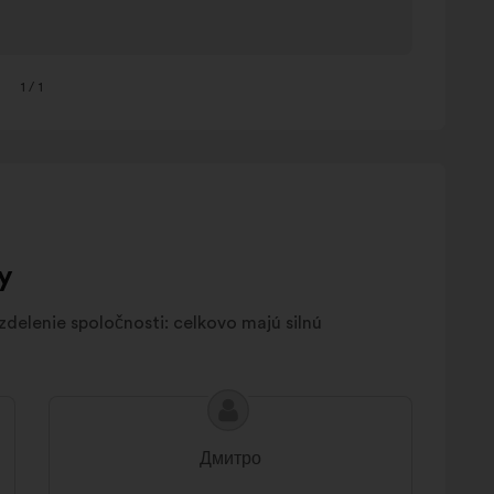
1
/ 1
y
delenie spoločnosti: celkovo majú silnú
Obsah
Návrh:
návrhu:
Дмитро