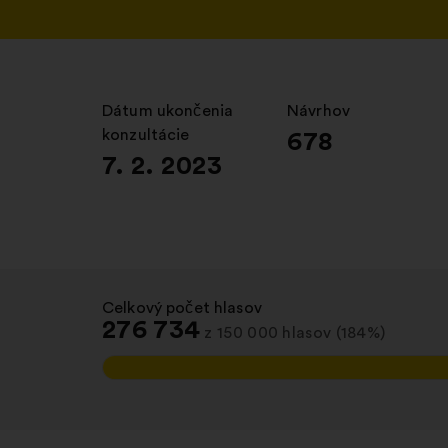
Dátum ukončenia
:
Návrhov
:
konzultácie
678
7. 2. 2023
Celkový počet hlasov
:
276 734
z 150 000 hlasov (184%)