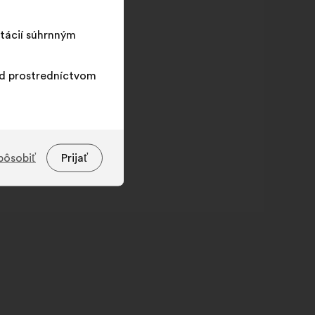
tácií súhrnným
ad prostredníctvom
pôsobiť
Prijať