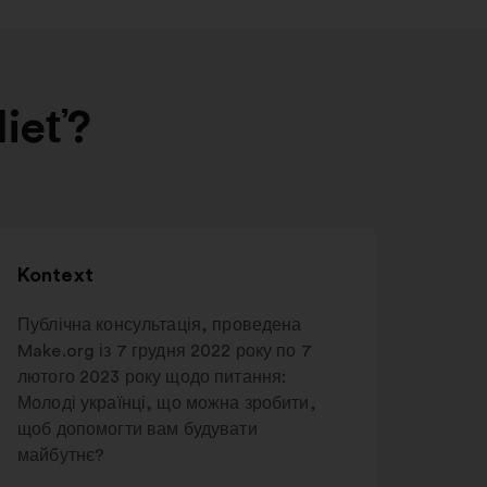
dieť?
Kontext
Публічна консультація, проведена
Make.org із 7 грудня 2022 року по 7
лютого 2023 року щодо питання:
Молоді українці, що можна зробити,
щоб допомогти вам будувати
майбутнє?