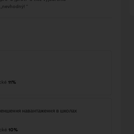
 „nevhodný! “
ické
11%
меншення навантаження в школах
ické
10%