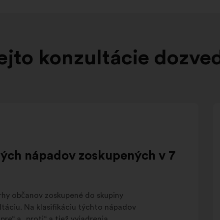
ejto konzultácie dozve
aných nápadov zoskupených v 7
vrhy občanov zoskupené do skupiny
táciu. Na klasifikáciu týchto nápadov
re“ a „proti“ a tiež vyjadrenia