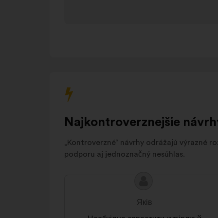
соціальний
добробут
Права
людини
та
11%
солідарність
Публічний
6%
простір
Інше
18%
Najkontroverznejšie návrh
„Kontroverzné“ návrhy odrážajú výrazné roz
podporu aj jednoznačný nesúhlas.
Obsah
Návrh:
návrhu:
Яків