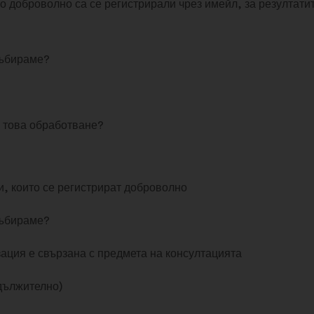
о доброволно са се регистрирали чрез имейл, за резултатит
събираме?
 това обработване?
и, които се регистрират доброволно
събираме?
ация е свързана с предмета на консултацията
дължително)