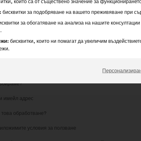
итки, които са от съществено значение за функционирането
:
бисквитки за подобряване на вашето преживяване при съ
сквитки за обогатяване на анализа на нашите консултации
 това обработване?
.
жи:
бисквитки, които ни помагат да увеличим въздействието
риложимите условия за ползване
ежи.
лите, които са направили предложение
(потвърждение н
жанието на предложението)
Персонализира
събираме?
и имейл адрес
 това обработване?
риложимите условия за ползване