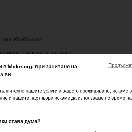
 това обработване?
риложимите условия за ползване
Продължет
и в Make.org, при зачитане на
о, генерирано от участниците
(взаимодействие с предло
а ви
а забележките, изготвяне на обобщени отчети за нашите кл
събираме?
пълнително нашите услуги и вашето преживяване, искаме в
 ние и нашите партньори искаме да използваме по време н
ция
тки става дума?