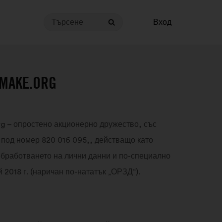
Търсене
За
Вход
Търсене
да
извършите
търсене,
заявката
AKE.ORG
ви
трябва
да
е
 – опростено акционерно дружество, със
дълга
 под номер 820 016 095,, действащо като
между
3
обработването на лични данни и по-специално
и
2018 г. (наричан по-нататък „ОРЗД“).
140
знака.
Въведете
я