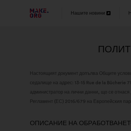
ОТИДЕТЕ
Нашите новини
Н
Отваряне
НА
в
в
НАЧАЛНАТА
нов
н
СТРАНИЦА
ПОЛИТИ
раздел
р
НА
MAKE.ORG
Настоящият документ допълва Общите услови
седалище на адрес: 13-15 Rue de la Bûcherie
администратор на лични данни, що се отнася
Регламент (ЕС) 2016/679 на Европейския парла
ОПИСАНИЕ НА ОБРАБОТВАНЕ