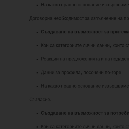
На какво правно основание извършваме
Договорна необходимост за изпълнение на п
Създаване на възможност за притежа
Кои са категориите лични данни, които 
Реакции на предложенията и на подаден
Данни за профила, посочени по-горе
На какво правно основание извършваме
Съгласие.
Създаване на възможност за потребит
Кои са категориите лични данни, които 