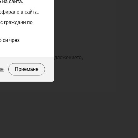
 на сайта.
рфиране в сайта.
 с граждани по
 си чрез
а публикуването на предложението,
не
Приемане