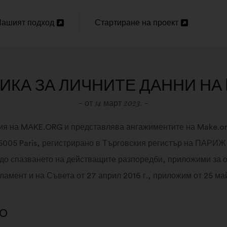
ашият подход
Стартиране на проект
Отваряне
Отваряне
в
ов
нов
КА ЗА ЛИЧНИТЕ ДАННИ НА M
аздел
раздел
- от 14 март 2023. -
я на MAKE.ORG и представлява ангажиментите на Make.org
 75005 Paris, регистрирано в Търговския регистър на ПАРИЖ
 до спазването на действащите разпоредби, приложими за 
мент и на Съвета от 27 април 2016 г., приложим от 25 май 
ТО