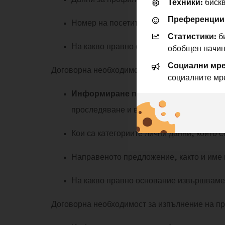
Техники:
бискв
Преференции
Номер на посетител
Статистики:
би
На какво правно основание извършваме
обобщен начин
Социални мре
Договорна необходимост за изпълнение на п
социалните мр
Информиране по имейл на потребите
проследяване и въпроси относно съдър
Кои са категориите лични данни, които 
Направеното предложение, както и име 
На какво правно основание извършваме
Договорна необходимост за изпълнение на п