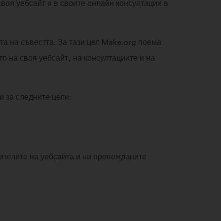
в
своя уебсайт и в своите онлайн консултации в
полето
за
търсене
а на съвестта. За тази цел Make.org поема
и
 на своя уебсайт, на консултациите и на
кликнете
върху
бутона
 за следните цели:
"Търсене".
ителите на уебсайта и на провежданите