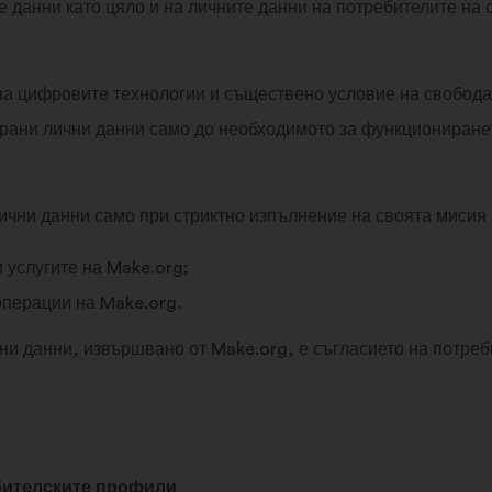
е данни като цяло и на личните данни на потребителите на 
на цифровите технологии и съществено условие на свободат
рани лични данни само до необходимото за функционирането
чни данни само при стриктно изпълнение на своята мисия и
 услугите на Make.org;
операции на Make.org.
ни данни, извършвано от Make.org, е съгласието на потреб
бителските профили