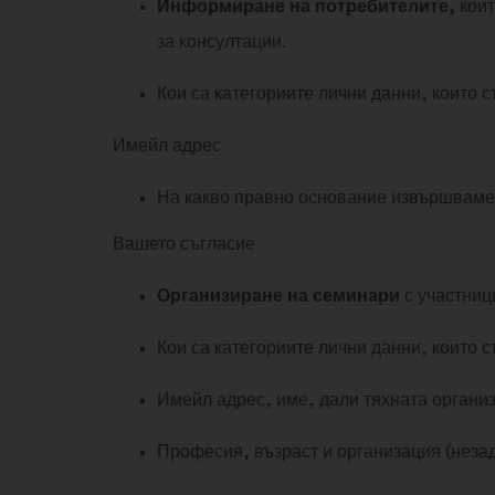
Информиране на потребителите,
коит
за консултации.
Кои са категориите лични данни, които 
Имейл адрес
На какво правно основание извършваме
Вашето съгласие
Организиране на семинари
с участниц
Кои са категориите лични данни, които 
Имейл адрес, име, дали тяхната организ
Професия, възраст и организация (неза