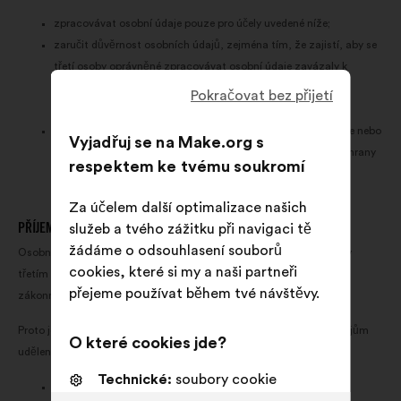
zpracovávat osobní údaje pouze pro účely uvedené níže;
zaručit důvěrnost osobních údajů, zejména tím, že zajistí, aby se
třetí osoby oprávněné zpracovávat osobní údaje zavázaly k
respektování jejich důvěrnosti nebo aby se na ně vztahovala
Pokračovat bez přijetí
přiměřená zákonná povinnost mlčenlivosti;
brát v úvahu s ohledem na své nástroje, konzultace, aplikace nebo
Vyjadřuj se na Make.org s
služby zásady ochrany údajů již od návrhu a standardně ochrany
respektem ke tvému soukromí
údajů (Privacy By Design).
Za účelem další optimalizace našich
PŘÍJEMCI
služeb a tvého zážitku při navigaci tě
žádáme o odsouhlasení souborů
Osobní údaje zpracovávané při plnění úkolu nesmějí být poskytnuty
cookies, které si my a naši partneři
třetím stranám s výjimkou případů uvedených níže nebo s výjimkou
přejeme používat během tvé návštěvy.
zákonných nebo regulačních ustanovení.
Proto je přístup, za účelem plnění příslušných úkolů, k osobním údajům
O které cookies jde?
udělen pouze:
Technické:
soubory cookie
osobám odpovědným za realizaci konzultací, osobám