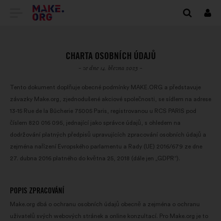
PŘEJÍT
Přihl
se
NA
DOMOVSKOU
CHARTA OSOBNÍCH ÚDAJŮ
STRÁNKU
- ze dne 14. března 2023 -
MAKE.ORG
Tento dokument doplňuje obecné podmínky MAKE.ORG a představuje
závazky Make.org, zjednodušené akciové společnosti, se sídlem na adrese
13-15 Rue de la Bûcherie 75005 Paris, registrovanou u RCS PARIS pod
číslem 820 016 095, jednající jako správce údajů, s ohledem na
dodržování platných předpisů upravujících zpracování osobních údajů a
zejména nařízení Evropského parlamentu a Rady (UE) 2016/679 ze dne
27. dubna 2016 platného do května 25, 2018 (dále jen „GDPR“).
POPIS ZPRACOVÁNÍ
Make.org dbá o ochranu osobních údajů obecně a zejména o ochranu
uživatelů svých webových stránek a online konzultací. Pro Make.org je to