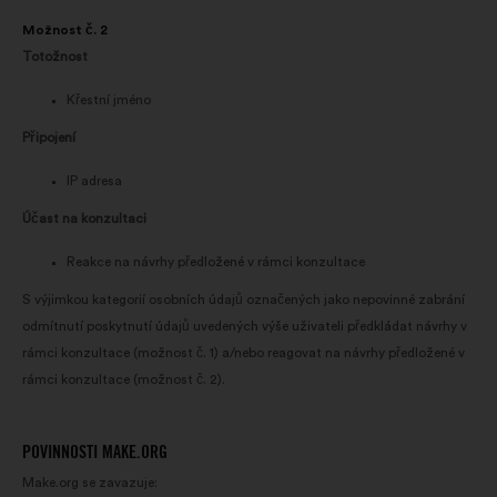
Možnost č. 2
Totožnost
Křestní jméno
Připojení
IP adresa
Účast na konzultaci
Reakce na návrhy předložené v rámci konzultace
S výjimkou kategorií osobních údajů označených jako nepovinné zabrání
odmítnutí poskytnutí údajů uvedených výše uživateli předkládat návrhy v
rámci konzultace (možnost č. 1) a/nebo reagovat na návrhy předložené v
rámci konzultace (možnost č. 2).
POVINNOSTI MAKE.ORG
Make.org se zavazuje: