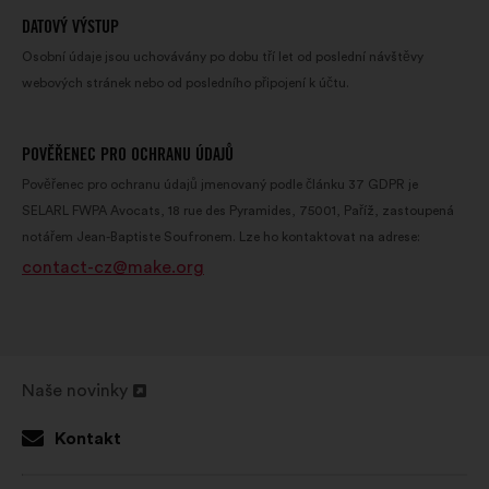
DATOVÝ VÝSTUP
Osobní údaje jsou uchovávány po dobu tří let od poslední návštěvy
webových stránek nebo od posledního připojení k účtu.
POVĚŘENEC PRO OCHRANU ÚDAJŮ
Pověřenec pro ochranu údajů jmenovaný podle článku 37 GDPR je
SELARL FWPA Avocats, 18 rue des Pyramides, 75001, Paříž, zastoupená
notářem Jean-Baptiste Soufronem. Lze ho kontaktovat na adrese:
contact-cz@make.org
Naše novinky
Otevřít
na
Kontakt
nové
kartě