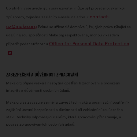
Uplatnění výše uvedených práv uživateli může být provedeno jakýmkoli
contact-
způsobem, zejména zasláním e-mailu na adresu:
cz@make.org
Pokud se uživatelé domnívají, že jejich práva týkající se
údajů nejsou společností Make.org respektována, mohou v každém
Office for Personal Data Protection
případě podat stížnost u
Otevřít
na
nové
ZABEZPEČENÍ A DŮVĚRNOST ZPRACOVÁNÍ
kartě
Make.org přijme veškerá nezbytná opatření k zachování a prosazení
integrity a důvěrnosti osobních údajů.
Make.org se zavazuje zejména zavést technická a organizační opatření k
zajištění úrovně bezpečnosti a důvěrnosti při zohlednění současného
stavu techniky odpovídající rizikům, která zpracování představuje, a
povaze zpracovávaných osobních údajů.