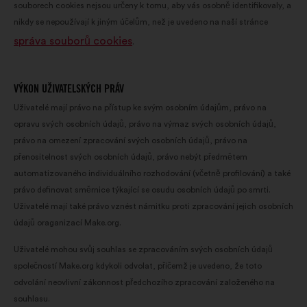
souborech cookies nejsou určeny k tomu, aby vás osobně identifikovaly, a
nikdy se nepoužívají k jiným účelům, než je uvedeno na naší stránce
správa souborů cookies
.
VÝKON UŽIVATELSKÝCH PRÁV
Uživatelé mají právo na přístup ke svým osobním údajům, právo na
opravu svých osobních údajů, právo na výmaz svých osobních údajů,
právo na omezení zpracování svých osobních údajů, právo na
přenositelnost svých osobních údajů, právo nebýt předmětem
automatizovaného individuálního rozhodování (včetně profilování) a také
právo definovat směrnice týkající se osudu osobních údajů po smrti.
Uživatelé mají také právo vznést námitku proti zpracování jejich osobních
údajů oraganizací Make.org.
Uživatelé mohou svůj souhlas se zpracováním svých osobních údajů
společností Make.org kdykoli odvolat, přičemž je uvedeno, že toto
odvolání neovlivní zákonnost předchozího zpracování založeného na
souhlasu.