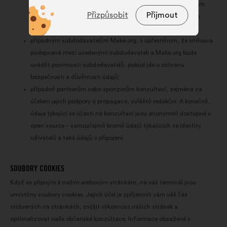
nezbytné pro fungování webové
odpovědným za správu vztahů s uživateli a stížností, osobám
stránky
Přizpůsobit
Přijmout
odpovědným za logistiku a IT služby a rovněž jejich liniovým
manažerům;
Preferenční:
soubory cookie pro
případným subdodavatelům Make.org, s upřesněním, že smlouva
zlepšení tvého zážitku při
podepsaná mezi uvedenými subdodavateli a Make.org bude
procházení webu
uvádět povinnosti subdodavatelů, pokud jde o ochranu
Statistické:
soubory cookie k
bezpečnosti a důvěrnosti údajů;
obohacení analýzy našich
případně partnerům nebo sponzorům konzultací, zejména za
občanských konzultací souhrnným
účelem jejich podpory a propagace, zvláště redakční. A konečně,
způsobem
údaje týkající se účasti na konzultaci jsou anonymně dostupné v
Sociální sítě:
soubory cookie, které
open source – samozřejmě kromě údajů týkajících se identity
nám pomáhají optimalizovat náš
uživatelů a také údajů o připojení.
dopad prostřednictvím sociálních
sítí
SOUBORY COOKIES
Když se připojíte k našim webovým stránkám, na váš terminál jsou
umístěny soubory cookies. Jejich účel je zpříjemnit vám váš čas
strávených na stránkách, zvýšit výkonnost našich stránek a
optimalizovat naše občanské konzultace. Informace obsažené v