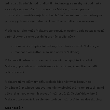
jedna ze základních hodnot digitální technologie a nezbytná podmínka
svobody svědomí. Za tímto účelem se Make.org zavazuje omezit
množství shromažďovaných osobních údajů na minimum nezbytné pro
provoz jejích webových stránek, konzultací a dalších online operací.
V důsledku toho může Make.org zpracovávat osobní údaje pouze a jedině
v rámci výkonu svého poslání a pro následující účely:
používání a zlepšování webových stránek a služeb Make.org a
realizace konzultací a dalších operací Make.org.
Právním základem pro zpracování osobních údajů, které prování
Make.org, je souhlas uživatelů webových stránek, konzultací a další
online operací.
Make.org uživatelům umožňuje předkládat návrhy ke konzultaci
(možnost č. 1) a/nebo reagovat na návrhy předložené ke konzultaci jinými
uživateli a nebo o noch hlasovat (možnost č. 2). Osobní údaje, které
Make.org zpracovává, se dle těchto dvou možností dělí na dvě skupiny:
Možnost č. 1