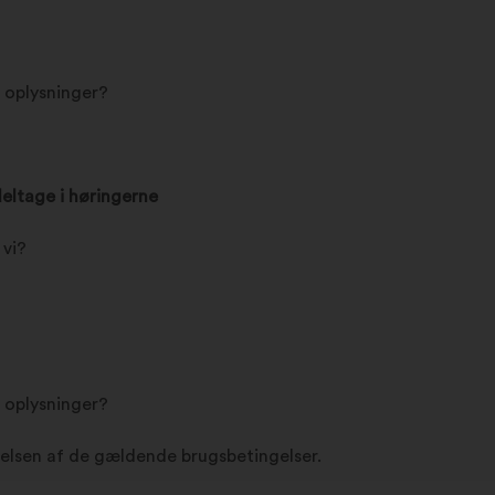
e oplysninger?
deltage i høringerne
 vi?
e oplysninger?
lsen af de gældende brugsbetingelser.