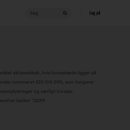
Søg
Hvis
Log på
Søg
du
vil
foretage
en
søgning,
skal
teksten
indeholde
klet aktieselskab, hvis hovedsæde ligger på
mellem
RIS under nummeret 820 016 095, som fungerer
3
og
sonoplysninger og særligt Europa-
140
herefter kaldet ”GDPR
tegn.
Skriv
teksten
i