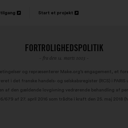
tilgang
Start et projekt
s
Åbnes
i
en
FORTROLIGHEDSPOLITIK
ny
- fra den 14. marts 2023 -
fane
ingelser og repræsenterer Make.org’s engagement, et foren
treret i det franske handels- og selskabsregister (RCS) i PA
sen af den gældende lovgivning vedrørende behandling af per
6/679 af 27. april 2016 som trådte i kraft den 25. maj 2018 (