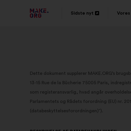
TILBAGE
Sidste nyt
Vores 
Åbnes
Åbne
TIL
i
i
MAKE.ORG’S
en
en
STARTSIDE
ny
ny
fane
fane
Dette dokument supplerer MAKE.ORG’s brugsbet
13-15 Rue de la Bûcherie 75005 Paris, indregis
som registeransvarlig, hvad angår overholdel
Parlamentets og Rådets forordning (EU) nr. 201
(databeskyttelsesforordningen)”).