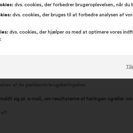
okies:
dvs. cookies, der forbedrer brugeroplevelsen, når du
kies:
dvs. cookies, der bruges til at forbedre analysen af vo
 vi?
ies:
dvs. cookies, der hjælper os med at optimere vores indf
k
Til
e oplysninger?
lsen af de gældende brugsbetingelser.
ilmeldt sig pr. e-mail, om resultaterne af høringen og/eller o
 vi?