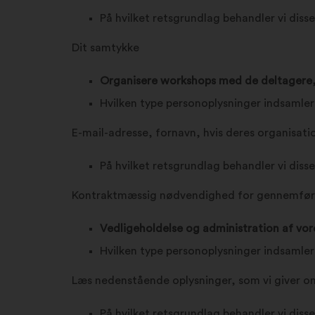
På hvilket retsgrundlag behandler vi diss
Dit samtykke
Organisere workshops med de deltagere, de
Hvilken type personoplysninger indsamler
E-mail-adresse, fornavn, hvis deres organisatio
På hvilket retsgrundlag behandler vi diss
Kontraktmæssig nødvendighed for gennemføre
Vedligeholdelse og administration af vo
Hvilken type personoplysninger indsamler
Læs nedenstående oplysninger, som vi giver om
På hvilket retsgrundlag behandler vi diss