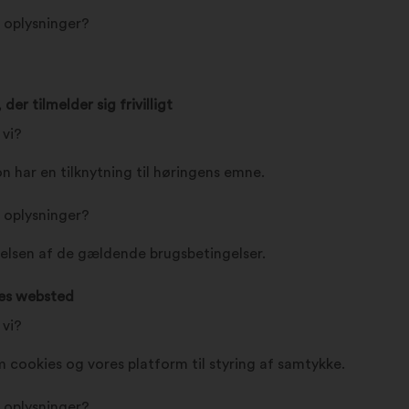
e oplysninger?
r tilmelder sig frivilligt
 vi?
n har en tilknytning til høringens emne.
e oplysninger?
lsen af de gældende brugsbetingelser.
res websted
 vi?
 cookies og vores platform til styring af samtykke.
e oplysninger?