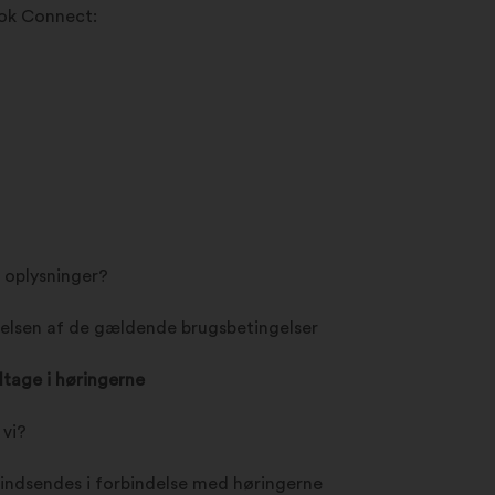
ook Connect:
e oplysninger?
lsen af de gældende brugsbetingelser
ltage i høringerne
 vi?
 indsendes i forbindelse med høringerne