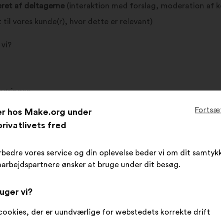
ret af deltagerne
(interaktion med forslag, moderation af k
til vores kunde(r), hvor dette er relevant)
 vi?
 høringen
Fortsæ
er hos Make.org under
rivatlivets fred
rbedre vores service og din oplevelse beder vi om dit samtykk
e oplysninger?
arbejdspartnere ønsker at bruge under dit besøg.
lsen af de gældende brugsbetingelser.
uger vi?
orslag, pr. e-mail
(bekræftelse af at forslaget er blevet off
cookies, der er uundværlige for webstedets korrekte drift