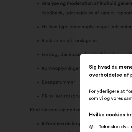
Analyse og moderation af indhold genere
feedback, udarbejdelse af samlet rapport 
Hvilken type personoplysninger indsamler
Reaktioner på forslagene
Forslag, der indsendes i forbindelse med
Sig hvad du men
Kontooplysninger
overholdelse af p
Besøgsnummer
For yderligere at fo
På hvilket retsgrundlag behandler vi diss
som vi og vores sam
Kontraktmæssig nødvendighed for gennemføre
Hvilke cookies br
Informere de bruger, der har indsendt et f
Tekniske:
dvs. 