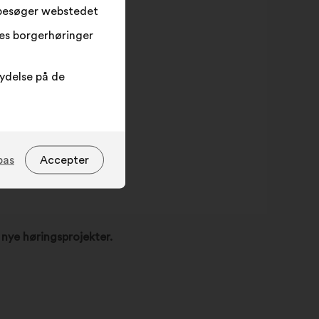
 besøger webstedet
res borgerhøringer
lydelse på de
pas
Accepter
m nye høringsprojekter.