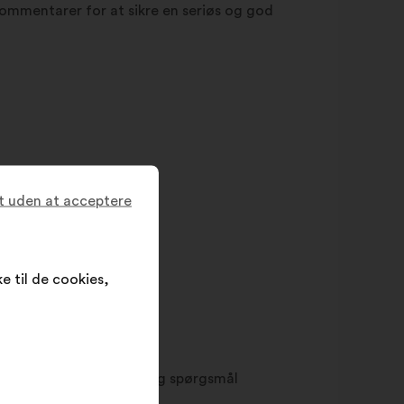
ommentarer for at sikre en seriøs og god
t uden at acceptere
e til de cookies,
entliggjort, opfølgning og spørgsmål