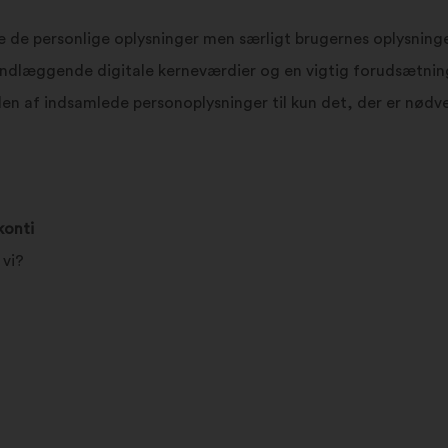
e de personlige oplysninger men særligt brugernes oplysning
undlæggende digitale kerneværdier og en vigtig forudsætnin
en af indsamlede personoplysninger til kun det, der er nødv
konti
 vi?