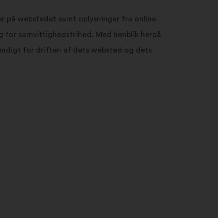
søgefeltet
og
er på webstedet samt oplysninger fra online
klik
g for samvittighedsfrihed. Med henblik herpå
på
knappen
endigt for driften af dets websted og dets
”Søg”