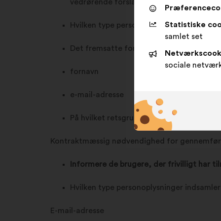
vedrørende forslagets indhold)
Præferenceco
Statistiske coo
Hvilken type personoplysninger indsamler
samlet set
Det fremsatte forslag
Netværkscook
sociale netvær
fornavn
e-mail-adresse
På hvilket retsgrundlag behandler vi diss
Kontraktmæssig nødvendighed for gennemføre
Informere de brugere, der frivilligt har t
Hvilken type personoplysninger indsamler
E-mail-adresse