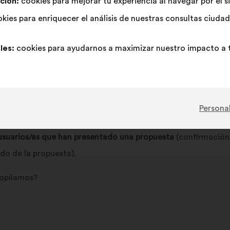
ción:
cookies para mejorar tu experiencia al navegar por el s
kies para enriquecer el análisis de nuestras consultas ciud
les:
cookies para ayudarnos a maximizar nuestro impacto a t
 tratamiento?
Personal
s Términos y condiciones.
 usuarios/as que han presentado una propuesta
(confirmación 
do de la propuesta).
copilamos?