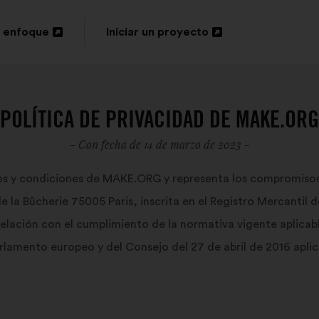
 enfoque
Iniciar un proyecto
Abrir
en
una
POLÍTICA DE PRIVACIDAD DE MAKE.ORG
nueva
- Con fecha de 14 de marzo de 2023 -
pestaña
os y condiciones de MAKE.ORG y representa los compromiso
 de la Bûcherie 75005 Paris, inscrita en el Registro Mercanti
elación con el cumplimiento de la normativa vigente aplicabl
rlamento europeo y del Consejo del 27 de abril de 2016 aplic