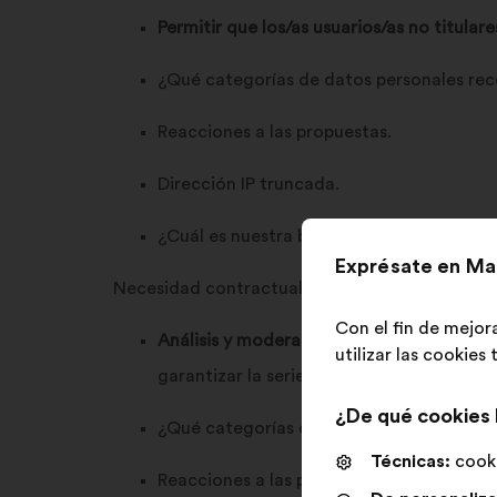
Permitir que los/as usuarios/as no titular
¿Qué categorías de datos personales re
Reacciones a las propuestas.
Dirección IP truncada.
¿Cuál es nuestra base jurídica para este
Exprésate en Ma
Necesidad contractual para la ejecución de lo
Con el fin de mejor
Análisis y moderación del contenido gene
utilizar las cookies
garantizar la seriedad y la calidad de la
¿De qué cookies
¿Qué categorías de datos personales re
Técnicas:
cooki
Reacciones a las propuestas.