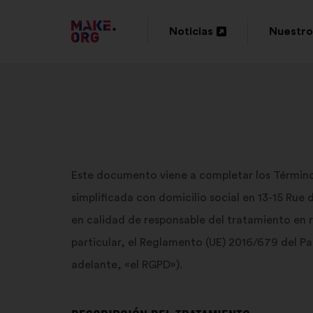
IR
Noticias
Nuestro
Abrir
Abrir
A
en
en
LA
una
una
PÁGINA
nueva
nueva
DE
pestaña
pestaña
INICIO
Este documento viene a completar los Términ
DE
simplificada con domicilio social en 13-15 Rue
MAKE.ORG
en calidad de responsable del tratamiento en r
particular, el Reglamento (UE) 2016/679 del Pa
adelante, «el RGPD»).