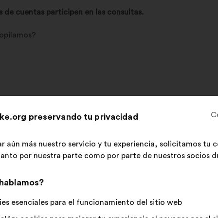
es de cuentas participen en las consultas.
copilamos?
 tratamiento?
C
ke.org preservando tu privacidad
s Términos y condiciones.
ar aún más nuestro servicio y tu experiencia, solicitamos tu
rado por los participantes
(interacción con las propuestas,
 tanto por nuestra parte como por parte de nuestros socios du
s opiniones, presentación de informes globales a nuestro/a(s) 
 hablamos?
copilamos?
es esenciales para el funcionamiento del sitio web