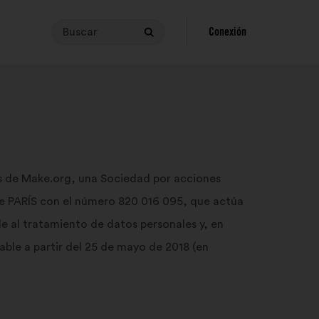
Buscar
Para
Conexión
Buscar
realizar
una
búsqueda,
tu
consulta
debe
tener
entre
s de Make.org, una Sociedad por acciones
3
l de PARÍS con el número 820 016 095, que actúa
y
140
e al tratamiento de datos personales y, en
caracteres.
able a partir del 25 de mayo de 2018 (en
Introdúcela
en
el
campo