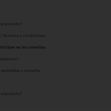
 tratamiento?
s Términos y condiciones.
articipen en las consultas.
copilamos?
 sometidas a consulta.
 tratamiento?