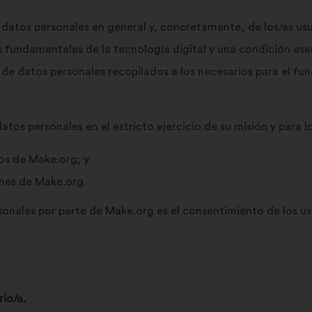
datos personales en general y, concretamente, de los/as usua
s fundamentales de la tecnología digital y una condición esenc
e datos personales recopilados a los necesarios para el fun
os personales en el estricto ejercicio de su misión y para lo
ios de Make.org; y
ones de Make.org.
sonales por parte de Make.org es el consentimiento de los usu
rio/a.