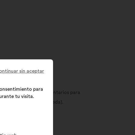
ontinuar sin aceptar
 consentimiento para
 moderación de los comentarios para
rante tu visita.
cliente/a(s) cuando proceda).