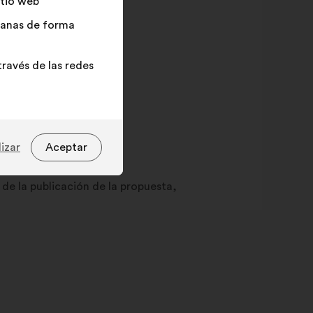
itio web
adanas de forma
ravés de las redes
izar
Aceptar
de la publicación de la propuesta,