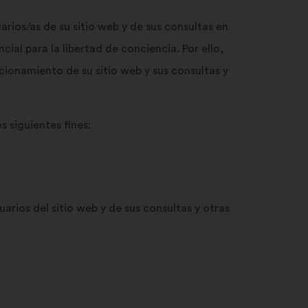
de
búsqueda
rios/as de su sitio web y de sus consultas en
y
ial para la libertad de conciencia. Por ello,
haz
clic
cionamiento de su sitio web y sus consultas y
en
el
botón
s siguientes fines:
"Buscar"
arios del sitio web y de sus consultas y otras