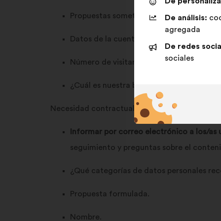
De personaliza
Propuestas sometidas a consulta.
De análisis:
coo
agregada
Datos de la cuenta.
De redes socia
sociales
Número de visitante.
¿Cuál es nuestra base jurídica para este
Necesidad contractual para la ejecución de lo
Informar por correo electrónico a los/as
seguimiento y preguntas sobre el conteni
¿Qué categorías de datos personales re
Propuesta formulada.
Nombre.