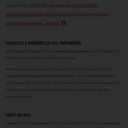
un'altra
http://ec.europa.eu/justice/data-
disponibili qui:
scheda
protection/article-29/structure/data-protection-
authorities/index_en.htm
Apri
).
in
un'altra
SICUREZZA E RISERVATEZZA DEL TRATTAMENTO
scheda
Make.org adotterà ogni misura necessaria per preservare e far rispettare
l’integrità e la riservatezza dei dati personali.
Make.org si impegna in particolare a istituire delle misure tecniche e
organizzative che permettano di assicurare, tenuto conto dello stato
della regola dell’arte, un livello di sicurezza e di riservatezza appropriato
rispetto ai rischi presentati dal trattamento e dalla natura dei dati
personali trattati.
SORTE DEI DATI
Conserviamo i dati personali da noi raccolti per tutto il tempo necessario