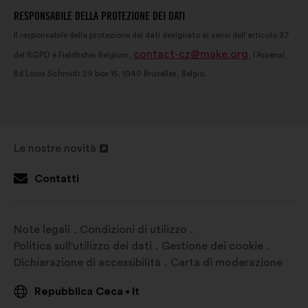
RESPONSABILE DELLA PROTEZIONE DEI DATI
Il responsabile della protezione dei dati designato ai sensi dell’articolo 37
contact-cz@make.org
del RGPD è Fieldfisher Belgium,
, l’Arsenal,
Bd Louis Schmidt 29 box 15, 1040 Bruxelles, Belgio.
Le nostre novità
Apri
in
Contatti
un'altra
scheda
Note legali
Condizioni di utilizzo
Politica sull'utilizzo dei dati
Gestione dei cookie
Dichiarazione di accessibilità
Carta di moderazione
Repubblica Ceca
It
•