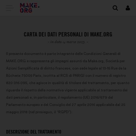
VAI
Conn
ALLA
HOME
CARTA DEI DATI PERSONALI DI MAKE.ORG
PAGE
- in data 14 marzo 2023. -
DI
Il presente documento è parte integrante delle Condizioni Generali di
MAKE.ORG e rappresenta gli impegni assunti da Make.org, Società per
MAKE.ORG
Azioni Semplificata di diritto francese, con sede legale al 13-15 Rue de la
Bûcherie 75005 Paris, iscritta al RCS di PARIGI con il numero di registro
820 016 095, che agisce in qualità di titolare del trattamento, per quanto
riguarda il rispetto della normativa vigente applicabile al trattamento dei
dati personali e, in particolare, il regolamento (UE) 2016/679 del
Parlamento europeo e del Consiglio del 27 aprile 2016 applicabile dal 25
maggio 2018 (nel prosieguo, il “RGPD”).
DESCRIZIONE DEL TRATTAMENTO