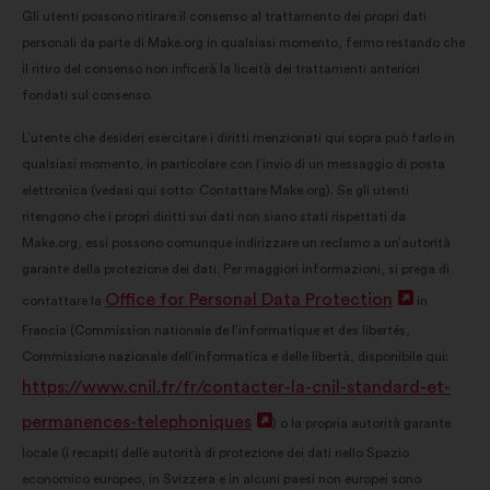
Gli utenti possono ritirare il consenso al trattamento dei propri dati
personali da parte di Make.org in qualsiasi momento, fermo restando che
il ritiro del consenso non inficerà la liceità dei trattamenti anteriori
fondati sul consenso.
L’utente che desideri esercitare i diritti menzionati qui sopra può farlo in
qualsiasi momento, in particolare con l’invio di un messaggio di posta
elettronica (vedasi qui sotto: Contattare Make.org). Se gli utenti
ritengono che i propri diritti sui dati non siano stati rispettati da
Make.org, essi possono comunque indirizzare un reclamo a un’autorità
garante della protezione dei dati. Per maggiori informazioni, si prega di
Office for Personal Data Protection
Apri
contattare la
in
Francia (Commission nationale de l’informatique et des libertés,
in
Commissione nazionale dell’informatica e delle libertà, disponibile qui:
un'altra
https://www.cnil.fr/fr/contacter-la-cnil-standard-et-
scheda
permanences-telephoniques
Apri
) o la propria autorità garante
locale (i recapiti delle autorità di protezione dei dati nello Spazio
in
economico europeo, in Svizzera e in alcuni paesi non europei sono