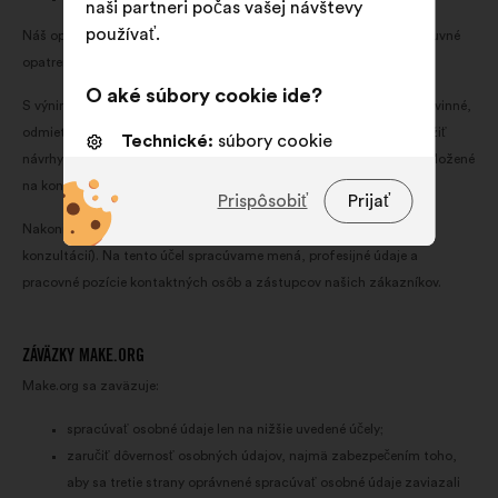
naši partneri počas vašej návštevy
používať.
Náš oprávnený záujem riešiť vaše otázky a žiadosti (alebo predzmluvné
opatrenia, ak následne uzavrieme zmluvu).
O aké súbory cookie ide?
S výnimkou kategórií osobných údajov, ktoré sú označené ako nepovinné,
odmietnutie poskytnúť uvedené údaje zabráni používateľovi predložiť
Technické:
súbory cookie
návrhy na konzultáciu (možnosť 1) a/alebo reagovať na návrhy predložené
nevyhnutné na fungovanie webovej
na konzultáciu (možnosť 2).
stránky
Prispôsobiť
Prijať
Nakoniec spravujeme zmluvný vzťah s našimi klientmi (klientmi
Preferenčné:
súbory cookie na
konzultácií). Na tento účel spracúvame mená, profesijné údaje a
zlepšenie vášho zážitku pre
pracovné pozície kontaktných osôb a zástupcov našich zákazníkov.
návšteve webu
Štatistické:
súbory cookie na
obohatenie analýzy vašich
ZÁVÄZKY MAKE.ORG
občianskych konzultácií súhrnným
Make.org sa zaväzuje:
spôsobom
spracúvať osobné údaje len na nižšie uvedené účely;
Sociálne siete:
súbory cookie,
zaručiť dôvernosť osobných údajov, najmä zabezpečením toho,
ktoré nám pomáhajú optimalizovať
aby sa tretie strany oprávnené spracúvať osobné údaje zaviazali
náš dopad prostredníctvom