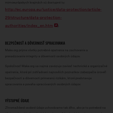
mimoeurópskych krajinách sú dostupné tu:
karte
http://ec.europa.eu/justice/data-protection/article-
29/structure/data-protection-
authorities/index_en.htm
Otvorenie
).
na
novej
BEZPEČNOSŤ A DÔVERNOSŤ SPRACOVANIA
karte
Make.org prijme všetky potrebné opatrenia na zachovanie a
presadzovanie integrity a dôvernosti osobných údajov.
Spoločnosť Make.org sa najmä zaväzuje zaviesť technické a organizačné
opatrenia, ktoré pri zohľadnení najnovších poznatkov zabezpečia úroveň
bezpečnosti a dôvernosti primeranú rizikám, ktoré predstavuje
spracovanie a povaha spracúvaných osobných údajov.
VÝSTUPNÉ ÚDAJE
Zhromaždené osobné údaje uchovávame tak dlho, ako je to potrebné na