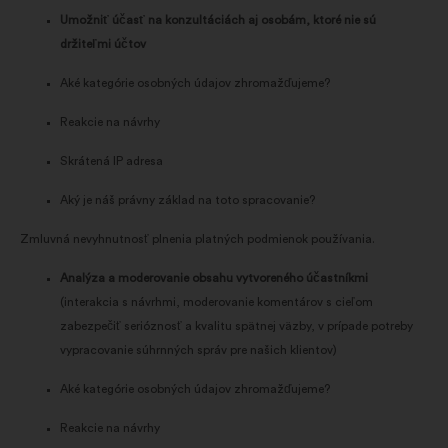
Umožniť účasť na konzultáciách aj osobám, ktoré nie sú
držiteľmi účtov
Aké kategórie osobných údajov zhromažďujeme?
Reakcie na návrhy
Skrátená IP adresa
Aký je náš právny základ na toto spracovanie?
Zmluvná nevyhnutnosť plnenia platných podmienok používania.
Analýza a moderovanie obsahu vytvoreného účastníkmi
(interakcia s návrhmi, moderovanie komentárov s cieľom
zabezpečiť serióznosť a kvalitu spätnej väzby, v prípade potreby
vypracovanie súhrnných správ pre našich klientov)
Aké kategórie osobných údajov zhromažďujeme?
Reakcie na návrhy