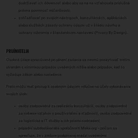
dodržiavať ich dôvernosť alebo aby sa na ne vzťahovala príslušná
sociálnych sieti
právna povinnosť mlčanlivosti;
zohľadňovať pri svojich nástrojoch, konzultáciách, aplikáciách
alebo službách zásady ochrany údajov už v štádiu návrhu a
ochrany súkromia v štandardnom nastavení (Privacy By Design).
PRIJÍMATELIA
Osobné údaje spracúvané pri plnení zadania sa nesmú poskytovať tretím
stranám s výnimkou prípadov uvedených nižšie alebo prípadov, keď to
vyžaduje zákon alebo nariadenie.
Preto môžu mať prístup k osobným údajom výlučne na účely vykonávania
svojich úloh:
osoby zodpovedné za realizáciu konzultácií, osoby zodpovedné
za riešenie vzťahov s používateľmi a sťažností, osoby zodpovedné
za logistické a IT služby a ich priami nadriadení;
prípadní subdodávatelia spoločnosti Make.org – pričom sa
spresňuje, že v zmluve podpísanej medzi uvedenými