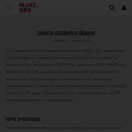
PREJSŤ
Prihl
sa
NA
DOMOVSKÚ
CHARTA OSOBNÝCH ÚDAJOV
STRÁNKU
k dátumu 14. marca 2023 -
MAKE.ORG
Tento dokument dopĺňa Všeobecné podmienky MAKE.ORG a predstavuje
záväzky Make.org, zjednodušenej akciovej spoločnosti, so sídlom na
adrese 13-15 Rue de la Bûcherie 75005 Paris, zapísanej v RCS v PARÍŽI pod
číslom 820 016 095, konajúcej ako prevádzkovateľ údajov, pokiaľ ide o
dodržiavanie platných predpisov vzťahujúcich sa na spracúvanie
osobných údajov, a najmä nariadenia Európskeho parlamentu a Rady (EÚ)
2016/679 z 27. apríla 2016 platného od 25. mája 2018 (ďalej len „GDPR
(všeobecné nariadenie o ochrane údajov)“).
POPIS SPRACOVANIA
Spoločnosť Make.org dbá na ochranu osobných údajov vo všeobecnosti,