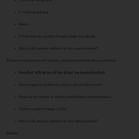
Profilová fotografia
E-mailová adresa
Meno
Prihlásenie do služby Google alebo Facebook
Aký je náš právny základ na toto spracovanie?
Zmluvná nevyhnutnosť plnenia platných podmienok používania
Umožniť držiteľom účtov účasť na konzultáciách
Aké kategórie osobných údajov zhromažďujeme?
Reakcie na návrhy a návrhy predložené na konzultáciu
Vyššie uvedené údaje o účte
Aký je náš právny základ na toto spracovanie?
Súhlas