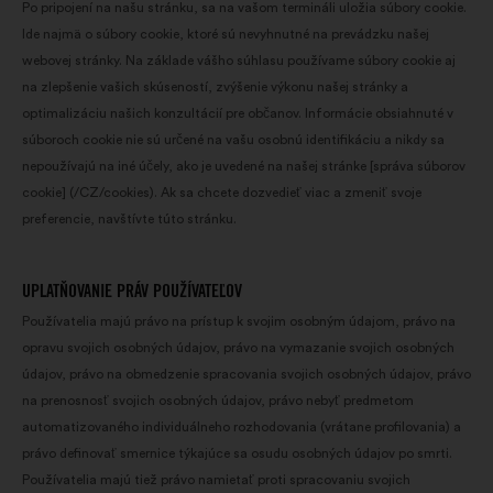
Po pripojení na našu stránku, sa na vašom termináli uložia súbory cookie.
Ide najmä o súbory cookie, ktoré sú nevyhnutné na prevádzku našej
webovej stránky. Na základe vášho súhlasu používame súbory cookie aj
na zlepšenie vašich skúseností, zvýšenie výkonu našej stránky a
optimalizáciu našich konzultácií pre občanov. Informácie obsiahnuté v
súboroch cookie nie sú určené na vašu osobnú identifikáciu a nikdy sa
nepoužívajú na iné účely, ako je uvedené na našej stránke [správa súborov
cookie] (/CZ/cookies). Ak sa chcete dozvedieť viac a zmeniť svoje
preferencie, navštívte túto stránku.
UPLATŇOVANIE PRÁV POUŽÍVATEĽOV
Používatelia majú právo na prístup k svojim osobným údajom, právo na
opravu svojich osobných údajov, právo na vymazanie svojich osobných
údajov, právo na obmedzenie spracovania svojich osobných údajov, právo
na prenosnosť svojich osobných údajov, právo nebyť predmetom
automatizovaného individuálneho rozhodovania (vrátane profilovania) a
právo definovať smernice týkajúce sa osudu osobných údajov po smrti.
Používatelia majú tiež právo namietať proti spracovaniu svojich