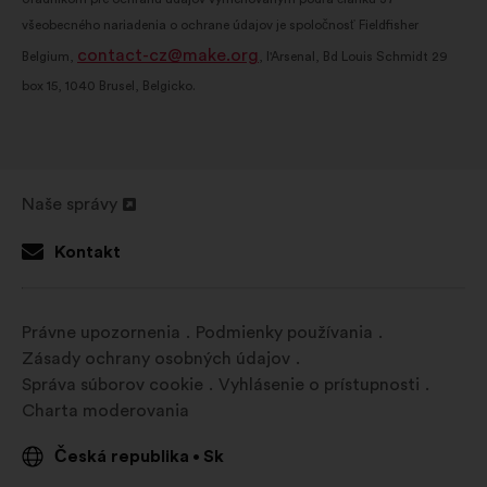
všeobecného nariadenia o ochrane údajov je spoločnosť Fieldfisher
contact-cz@make.org
Belgium,
, l'Arsenal, Bd Louis Schmidt 29
box 15, 1040 Brusel, Belgicko.
Naše správy
Otvorenie
na
Kontakt
novej
karte
Právne upozornenia
Podmienky používania
Zásady ochrany osobných údajov
Správa súborov cookie
Vyhlásenie o prístupnosti
Charta moderovania
Česká republika
Sk
•