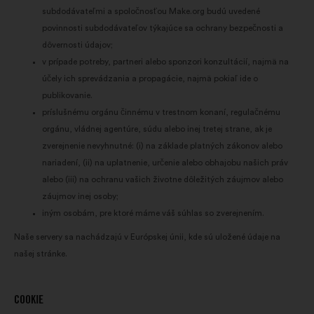
subdodávateľmi a spoločnosťou Make.org budú uvedené
povinnosti subdodávateľov týkajúce sa ochrany bezpečnosti a
dôvernosti údajov;
v prípade potreby, partneri alebo sponzori konzultácií, najmä na
účely ich sprevádzania a propagácie, najmä pokiaľ ide o
publikovanie.
príslušnému orgánu činnému v trestnom konaní, regulačnému
orgánu, vládnej agentúre, súdu alebo inej tretej strane, ak je
zverejnenie nevyhnutné: (i) na základe platných zákonov alebo
nariadení, (ii) na uplatnenie, určenie alebo obhajobu našich práv
alebo (iii) na ochranu vašich životne dôležitých záujmov alebo
záujmov inej osoby;
iným osobám, pre ktoré máme váš súhlas so zverejnením.
Naše servery sa nachádzajú v Európskej únii, kde sú uložené údaje na
našej stránke.
COOKIE