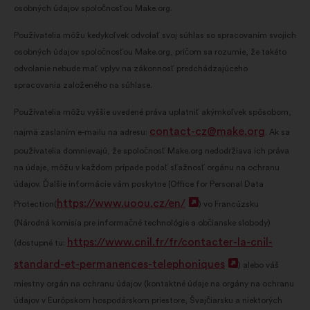
osobných údajov spoločnosťou Make.org.
Používatelia môžu kedykoľvek odvolať svoj súhlas so spracovaním svojich
osobných údajov spoločnosťou Make.org, pričom sa rozumie, že takéto
odvolanie nebude mať vplyv na zákonnosť predchádzajúceho
spracovania založeného na súhlase.
Používatelia môžu vyššie uvedené práva uplatniť akýmkoľvek spôsobom,
contact-cz@make.org
najmä zaslaním e-mailu na adresu:
. Ak sa
používatelia domnievajú, že spoločnosť Make.org nedodržiava ich práva
na údaje, môžu v každom prípade podať sťažnosť orgánu na ochranu
údajov. Ďalšie informácie vám poskytne [Office for Personal Data
https://www.uoou.cz/en/
Otvorenie
Protection(
)
vo Francúzsku
(Národná komisia pre informačné technológie a občianske slobody)
na
https://www.cnil.fr/fr/contacter-la-cnil-
(dostupné tu:
novej
standard-et-permanences-telephoniques
Otvorenie
)
alebo váš
karte
miestny orgán na ochranu údajov (kontaktné údaje na orgány na ochranu
na
údajov v Európskom hospodárskom priestore, Švajčiarsku a niektorých
novej