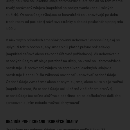
účely, na ktoré boli osobné údaje zhromaždené, a/alebo ak na tom máme
trvalý oprávnený záujem (napríklad na poskytovanie konzultačných
služieb). Osobné údaje týkajúce sa konzultácií sa uchovávajú po dobu
troch rokov od poslednej návštevy stránky alebo od posledného pripojenia
k účtu.
V niektorých prípadoch sme však povinní uchovávať osobné údaje aj po
uplynutí tohto obdobia, aby sme splnili platné právne požiadavky
(napríklad daňové alebo zákonné účtovné požiadavky). Ak uchovávanie
osobných údajov už nie je potrebné na účely, na ktoré boli zhromaždené,
neexistuje už oprávnený záujem na spracúvaní osobných údajov a
neexistuje žiadna ďalšia zákonná povinnosť uchovávať osobné údaje.
Osobné údaje vymažeme alebo anonymizujeme, alebo ak to nie je možné
(napríklad preto, že osobné údaje boli uložené v záložnom archíve),
osobné údaje bezpečne uložíme a oddelíme ich od akéhokoľvek ďalšieho
spracovania, kým nebude možné ich vymazať.
ÚRADNÍK PRE OCHRANU OSOBNÝCH ÚDAJOV
Úradníkom pre ochranu údajov vymenovaným podľa článku 37