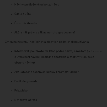
Návrhy predložené na konzultáciu
Údaje o účte
Číslo návštevníka
Aký je náš právny základ na toto spracovanie?
Zmluvná nevyhnutnosť plnenia platných podmienok používania.
Informovať používateľov, ktorí podali návrh, e-mailom
(potvrdenie
o uverejnení návrhu, následné opatrenia a otázky týkajúce sa
obsahu návrhu)
Aké kategórie osobných údajov zhromažďujeme?
Predložený návrh
Priezvisko
E-mailová adresa