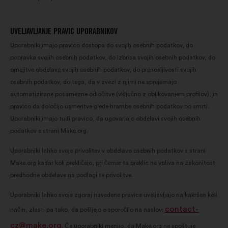
UVELJAVLJANJE PRAVIC UPORABNIKOV
Uporabniki imajo pravico dostopa do svojih osebnih podatkov, do
popravka svojih osebnih podatkov, do izbrisa svojih osebnih podatkov, do
omejitve obdelave svojih osebnih podatkov, do prenosljivosti svojih
osebnih podatkov, do tega, da v zvezi z njimi ne sprejemajo
avtomatizirane posamezne odločitve (vključno z oblikovanjem profilov), in
pravico da določijo usmeritve glede hrambe osebnih podatkov po smrti.
Uporabniki imajo tudi pravico, da ugovarjajo obdelavi svojih osebnih
podatkov s strani Make.org.
Uporabniki lahko svojo privolitev v obdelavo osebnih podatkov s strani
Make.org kadar koli prekličejo, pri čemer ta preklic ne vpliva na zakonitost
predhodne obdelave na podlagi te privolitve.
Uporabniki lahko svoje zgoraj navedene pravice uveljavljajo na kakršen koli
contact-
način, zlasti pa tako, da pošljejo e-sporočilo na naslov:
cz@make.org
. Če uporabniki menijo, da Make.org ne spoštuje