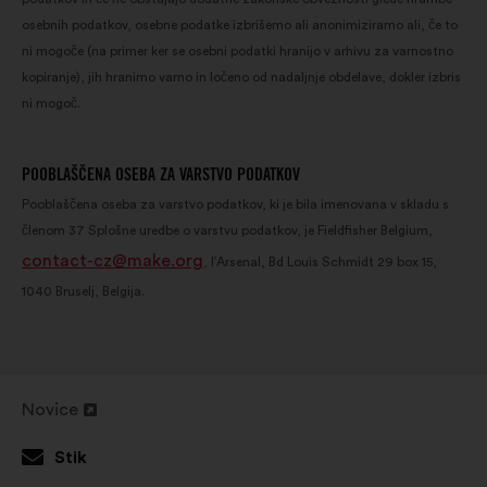
osebnih podatkov, osebne podatke izbrišemo ali anonimiziramo ali, če to
ni mogoče (na primer ker se osebni podatki hranijo v arhivu za varnostno
kopiranje), jih hranimo varno in ločeno od nadaljnje obdelave, dokler izbris
ni mogoč.
POOBLAŠČENA OSEBA ZA VARSTVO PODATKOV
Pooblaščena oseba za varstvo podatkov, ki je bila imenovana v skladu s
členom 37 Splošne uredbe o varstvu podatkov, je Fieldfisher Belgium,
contact-cz@make.org
, l’Arsenal, Bd Louis Schmidt 29 box 15,
1040 Bruselj, Belgija.
Novice
Odpri
v
Stik
novem