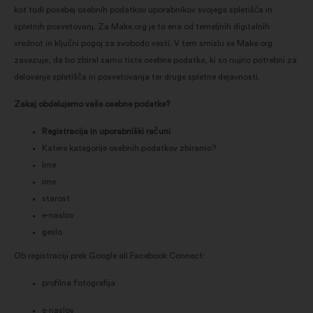
kot tudi posebej osebnih podatkov uporabnikov svojega spletišča in
spletnih posvetovanj. Za Make.org je to ena od temeljnih digitalnih
vrednot in ključni pogoj za svobodo vesti. V tem smislu se Make.org
zavezuje, da bo zbiral samo tiste osebne podatke, ki so nujno potrebni za
delovanje spletišča in posvetovanja ter druge spletne dejavnosti.
Zakaj obdelujemo vaše osebne podatke?
Registracija in uporabniški računi
Katere kategorije osebnih podatkov zbiramo?
Ime
ime
starost
e-naslov
geslo
Ob registraciji prek Google ali Facebook Connect:
profilna fotografija
e-naslov