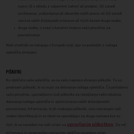
nujno: (i) v skladu z veljavnimi zakoni ali predpisi, (ii) zaradi
izvrševanja, uveljavljanje ali obrambe naših pravic ali (iii) zaradi
varstva vaših življenjskih interesov ali tistih katere druge osebe,
druge osebe, v zvezi s katerimi imamo vašo privolitev za
posredovanje.
Naši strežniki se nahajajo v Evropski uniji, kjer so podatkih z našega
spletišča shranjeni.
PIŠKOTKI
Ko obiščete naše spletišče, se na vašo napravo shranijo piškotki. To so
predvsem piškotki, ki so nujni za delovanje našega spletišča. Če pridobimo
vašo privolitev, uporabljamo tudi piškotke za izboljšanje vaše izkušnje,
delovanja našega spletišča in optimiziranje naših državljanskih
posvetovanj. Informacije, ki jih vsebujejo piškotki, niso namenjeni vaši
osebni identifikaciji in se nikoli ne uporabljajo za druge namene kot so
upravljanje piškotkov
tisti, ki so navedeni na naši strani za
. Za več
informacij in spremembo nastavitev obiščite navedeno stran.