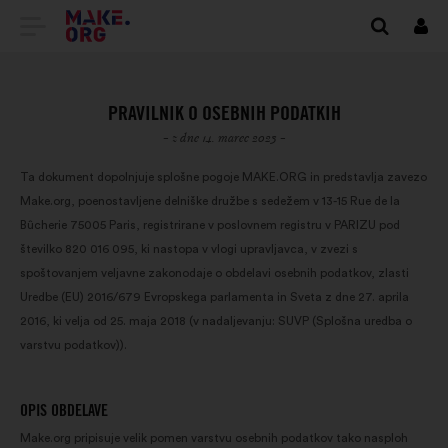
POJDI
Prij
NA
DOMAČO
PRAVILNIK O OSEBNIH PODATKIH
STRAN
- z dne 14. marec 2023 -
MAKE.ORG
Ta dokument dopolnjuje splošne pogoje MAKE.ORG in predstavlja zavezo
Make.org, poenostavljene delniške družbe s sedežem v 13-15 Rue de la
Bûcherie 75005 Paris, registrirane v poslovnem registru v PARIZU pod
številko 820 016 095, ki nastopa v vlogi upravljavca, v zvezi s
spoštovanjem veljavne zakonodaje o obdelavi osebnih podatkov, zlasti
Uredbe (EU) 2016/679 Evropskega parlamenta in Sveta z dne 27. aprila
2016, ki velja od 25. maja 2018 (v nadaljevanju: SUVP (Splošna uredba o
varstvu podatkov)).
OPIS OBDELAVE
Make.org pripisuje velik pomen varstvu osebnih podatkov tako nasploh