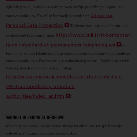
njihovih pravic, lahko v vsakem primeru vložijo pritožbo pri organu za
Office for
varstvo podatkov. Za več informacij se obrnite na
Personal Data Protection
Odpri
(Državna komisija za informatiko in
https://www.cnil.fr/fr/contacter-
v
svoboščine) (dostopna tukaj:
la-cnil-standard-et-permanences-telephoniques
novem
Odpri
) v
Franciji ali na vaš lokalni organ za varstvo podatkov (podatki o organih za
zavihku
v
varstvo podatkov v Evropskem gospodarskem prostoru, Švici in nekaterih
novem
neevropskih državah so dostopni tukaj:
zavihk
http://ec.europa.eu/justice/data-protection/article-
29/structure/data-protection-
authorities/index_en.htm
Odpri
).
v
novem
VARNOST IN ZAUPNOST OBDELAVE
zavihku
Make.org bo sprejel vse potrebne ukrepe za ohranitev ter spoštovanje
celovitosti in zaupnosti osebnih podatkov.