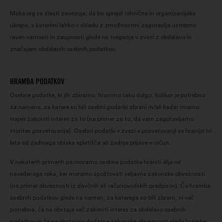
Make.org se zlasti zavezuje, da bo sprejel tehnične in organizacijske
ukrepe, s katerimi lahko v skladu z zmožnostmi zagotavlja ustrezno
raven varnosti in zaupnosti glede na tveganja v zvezi z obdelavo in
značajem obdelanih osebnih podatkov.
HRAMBA PODATKOV
Osebne podatke, ki jih zbiramo, hranimo tako dolgo, kolikor je potrebno
za namene, za katere so bili osebni podatki zbrani in/ali kadar imamo
trajen zakoniti interes za to (na primer za to, da vam zagotavljamo
storitev posvetovanja). Osebni podatki v zvezi s posvetovanji se hranijo tri
leta od zadnjega obiska spletišča ali zadnje prijave v račun.
V nekaterih primerih pa moramo osebne podatke hraniti dlje od
navedenega roka, ker moramo spoštovati veljavne zakonske obveznosti
(na primer obveznosti iz davčnih ali računovodskih predpisov). Če hramba
osebnih podatkov glede na namen, za katerega so bili zbrani, ni več
potrebna, če ne obstaja več zakoniti interes za obdelavo osebnih
podatkov in če ne obstajajo dodatne zakonske obveznosti glede hrambe