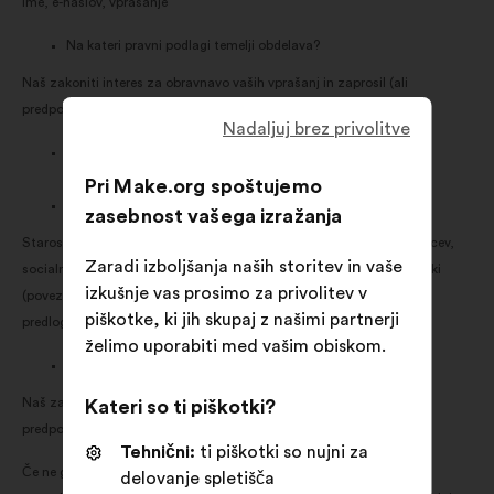
Ime, e-naslov, vprašanje
Na kateri pravni podlagi temelji obdelava?
Naš zakoniti interes za obravnavo vaših vprašanj in zaprosil (ali
predpogodbeni ukrepi, če pozneje sklenemo pogodbo).
Nadaljuj brez privolitve
Zbiranje interakcij uporabnikov s platformami Make.org za
znanstvene raziskave, analizo in statistiko.
Pri Make.org spoštujemo
Katere kategorije osebnih podatkov zbiramo?
zasebnost vašega izražanja
Starostna skupina in spol udeležencev, stopnja izobrazbe udeležencev,
Zaradi izboljšanja naših storitev in vaše
socialno-poklicni in socialnodemografski podatki, situacijski podatki
izkušnje vas prosimo za privolitev v
(povezani s predmetom posvetovanja), ID seje, odzivi na predloge,
piškotke, ki jih skupaj z našimi partnerji
predlogi predloženi posvetovanju.
želimo uporabiti med vašim obiskom.
Na kateri pravni podlagi temelji obdelava?
Naš zakoniti interes za obravnavo vaših vprašanj in zaprosil (ali
Kateri so ti piškotki?
predpogodbeni ukrepi, če pozneje sklenemo pogodbo).
Tehnični:
ti piškotki so nujni za
Če ne gre za neobvezne kategorije osebnih podatkov, zavrnitev
delovanje spletišča