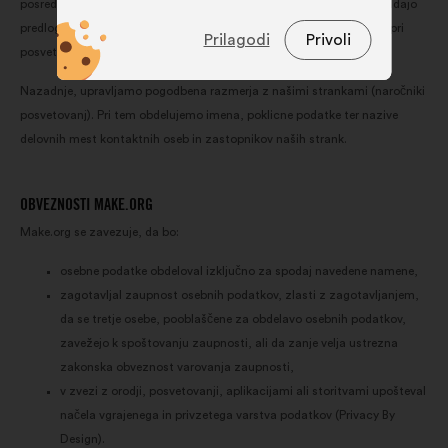
posredovanja zgornjih osebnih podatkov uporabniku onemogoča oddajo
Funkcionalni:
to so piškotki za
predlogov (možnost 1) in/ali odzivanje na predloge, ki so bili oddani pri
Prilagodi
Privoli
izboljšanje vaše izkušnje na
posvetovanju (možnost 2).
spletišču
Nazadnje, upravljamo pogodbena razmerja z našimi strankami (naročniki
Statistični:
to so piškotki za
posvetovanj). Pri tem obdelujemo imena, poklicne podatke ter nazive
izboljšanje zbirne analize naših
delovnih mest kontaktnih oseb in zastopnikov naših strank.
državljanskih posvetovanj
Družbena omrežja:
to so piškotki,
OBVEZNOSTI MAKE.ORG
ki nam pomagajo pri optimizaciji
našega vpliva prek družbenih
Make.org se zavezuje, da bo:
omrežij
osebne podatke obdeloval izključno za spodaj navedene namene,
zagotavljal zaupnost osebnih podatkov, zlasti z zagotavljanjem,
da se tretje osebe, pooblaščene za obdelavo osebnih podatkov,
zavežejo k spoštovanju zaupnosti, ali da zanje velja ustrezna
zakonska obveznost varovanja zaupnosti,
v zvezi z orodji, posvetovanji, aplikacijami ali storitvami upošteval
načela vgrajenega in privzetega varstva podatkov (Privacy By
Design).