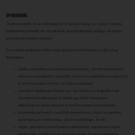
UPORABNIKI
Osebni podatki, ki se obdelujejo pri izvajanju nalog, se, razen v spodaj
predvidenih primerih ali na zakonski ali podzakonski podlagi, ne smejo
posredovati tretjim osebam.
Do osebnih podatkov lahko torej zgolj pri uresničevanju svojih nalog
dostopajo:
osebe, zadolžene za izvajanje posvetovanj, tiste ki obravnavajo
odnose z uporabniki in pritožbe, tiste ki so zadolžene za logistične
in informacijske storitve, ter njihovi nadrejeni,
morebitni obdelovalci Make.org – pri čemer se v pogodbi med
navedenimi podizvajalci in Make.org določi obveznost
obdelovalcev glede varnosti in zaščite zaupnosti podatkov,
po potrebi partnerji in naročniki posvetovanj, zlasti za potrebe
spremljanja in vrednotenja, zlasti uredniškega, le-teh.
organ, pristojen za izvrševanje zakonodaje, regulatorni organ,
vladno telo, sodišče ali druge tretje osebe, če je posredovanje