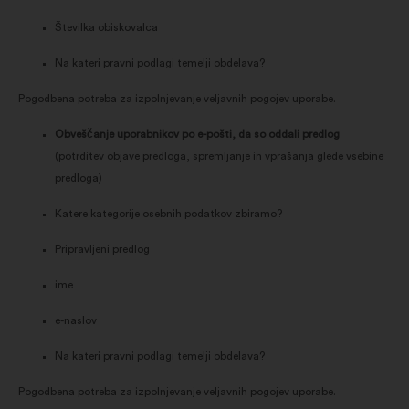
Številka obiskovalca
Na kateri pravni podlagi temelji obdelava?
Pogodbena potreba za izpolnjevanje veljavnih pogojev uporabe.
Obveščanje uporabnikov po e-pošti, da so oddali predlog
(potrditev objave predloga, spremljanje in vprašanja glede vsebine
predloga)
Katere kategorije osebnih podatkov zbiramo?
Pripravljeni predlog
ime
e-naslov
Na kateri pravni podlagi temelji obdelava?
Pogodbena potreba za izpolnjevanje veljavnih pogojev uporabe.