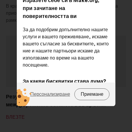
Изразете себе си в Make.org,
В края на нашата консултация, разберете какви са
при зачитане на
приоритетите на хората и какво прави Make.org в
поверителността ви
рамките на своите Големи каузи.
За да подобрим допълнително нашите
услуги и вашето преживяване, искаме
вашето съгласие за бисквитките, които
ние и нашите партньори искаме да
използваме по време на вашето
посещение.
За какви бисквитки става дума?
Техники:
бисквитки, които са от
Персонализиране
Приемане
Резултатите ще се появят скоро, но
съществено значение за
междувременно останете във връзка!
функционирането на сайта.
ВЛЕЗТЕ
Преференции:
бисквитки за
подобряване на вашето
преживяване при сърфиране в