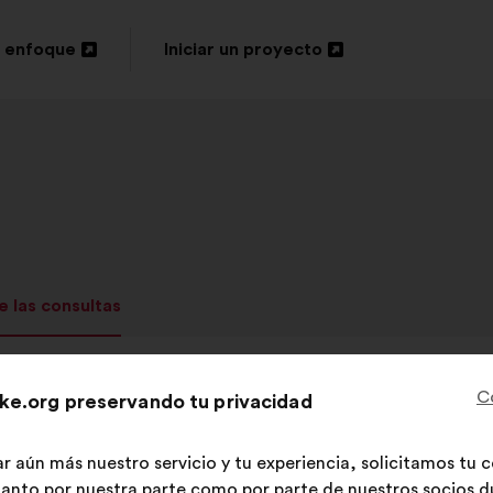
 enfoque
Iniciar un proyecto
Abrir
en
una
nueva
pestaña
e las consultas
C
ke.org preservando tu privacidad
esultados
ar aún más nuestro servicio y tu experiencia, solicitamos tu
 tanto por nuestra parte como por parte de nuestros socios du