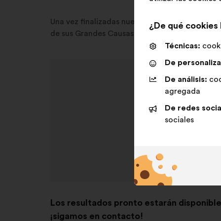
Una vez finalizadas nuestras consultas, averig
¿De qué cookies
de sus Grandes Causas.
Técnicas:
cooki
De personaliza
De análisis:
coo
agregada
De redes socia
sociales
Los resultados pronto estarán disponible
¡sigamos en contacto!