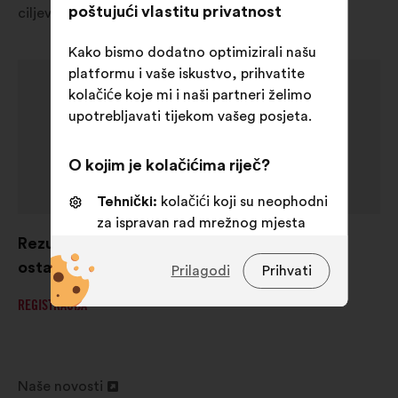
poštujući vlastitu privatnost
ciljeva.
Kako bismo dodatno optimizirali našu
platformu i vaše iskustvo, prihvatite
kolačiće koje mi i naši partneri želimo
upotrebljavati tijekom vašeg posjeta.
O kojim je kolačićima riječ?
Tehnički:
kolačići koji su neophodni
za ispravan rad mrežnog mjesta
Rezultati će uskoro biti dostupni, ali do tada
Osobne postavke:
kolačići kojima
ostanimo u doticaju!
Prilagodi
Prihvati
se poboljšava vaše iskustvo prilikom
pregledavanja mrežnog mjesta
REGISTRACIJA
Statistički:
kolačići kojima se
skupno obogaćuje analiza naših
građanskih rasprava
Naše novosti
Otvori