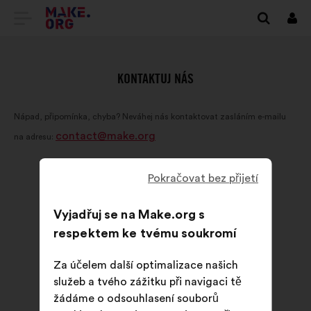
PŘEJÍT
Přihl
se
NA
DOMOVSKOU
KONTAKTUJ NÁS
STRÁNKU
Nápad, připomínka, chyba? Neváhej nás kontaktovat zasláním e-mailu
MAKE.ORG
contact@make.org
na adresu:
Pokračovat bez přijetí
Vyjadřuj se na Make.org s
respektem ke tvému soukromí
Za účelem další optimalizace našich
služeb a tvého zážitku při navigaci tě
žádáme o odsouhlasení souborů