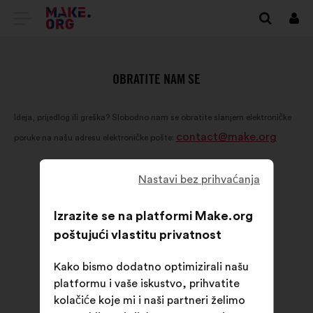
IDI
Prij
NA
POČETNU
OBRATITE NAM SE
STRANICU
Ideja, prijedlog ili greška? Slobodno nam se obratite slanjem elektroničke
PLATFORME
contact@make.org
poruke na našu adresu elektroničke pošte:
MAKE.ORG
Nastavi bez prihvaćanja
Izrazite se na platformi Make.org
poštujući vlastitu privatnost
Kako bismo dodatno optimizirali našu
platformu i vaše iskustvo, prihvatite
kolačiće koje mi i naši partneri želimo