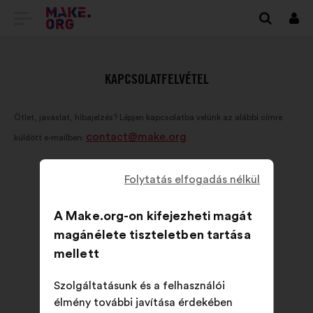
TOVÁBB
Beje
A
MAKE.ORG
KAPCSOLATFELVÉTEL
FŐOLDALÁRA
Ötlet, javaslat, hibajelzés? Lépjen kapcsolatba velünk az alábbi címre
contact@make.org
küldött e-mailben:
Folytatás elfogadás nélkül
A Make.org-on kifejezheti magát
magánélete tiszteletben tartása
mellett
Szolgáltatásunk és a felhasználói
élmény további javítása érdekében