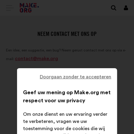
GA
Inlo
NAAR
DE
NEEM CONTACT MET ONS OP
HOMEPAGE
Een idee, een suggestie, een bug? Neem gerust contact met ons op via e-
VAN
contact@make.org
mail:
MAKE.ORG
Doorgaan zonder te accepteren
Geef uw mening op Make.org met
respect voor uw privacy
Om onze dienst en uw ervaring verder
te verbeteren, vragen we uw
toestemming voor de cookies die wij